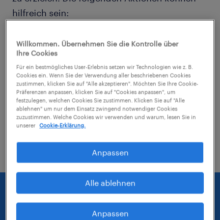
hilfreich sein:
Entferne einige der angewendeten Filter.
Willkommen. Übernehmen Sie die Kontrolle über
Ihre Cookies
Hast du an einem bestimmten Ort nach
Für ein bestmögliches User-Erlebnis setzen wir Technologien wie z. B.
Jobs gesucht? Erwäge, den Bereich um
Cookies ein. Wenn Sie der Verwendung aller beschriebenen Cookies
zustimmen, klicken Sie auf "Alle akzeptieren". Möchten Sie Ihre Cookie-
den Standort herum zu erweitern.
Präferenzen anpassen, klicken Sie auf "Cookies anpassen", um
festzulegen, welchen Cookies Sie zustimmen. Klicken Sie auf "Alle
ablehnen" um nur dem Einsatz zwingend notwendiger Cookies
Ändere die Berufsbezeichnung oder das
zuzustimmen. Welche Cookies wir verwenden und warum, lesen Sie in
Stichwort und prüfe, ob diese richtig
unserer
Cookie-Erklärung.
geschrieben wurden.
Anpassen
Alle ablehnen
Anpassen