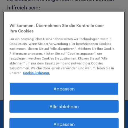
hilfreich sein:
Entferne einige der angewendeten Filter.
Willkommen. Übernehmen Sie die Kontrolle über
Ihre Cookies
Hast du an einem bestimmten Ort nach
Für ein bestmögliches User-Erlebnis setzen wir Technologien wie z. B.
Jobs gesucht? Erwäge, den Bereich um
Cookies ein. Wenn Sie der Verwendung aller beschriebenen Cookies
zustimmen, klicken Sie auf "Alle akzeptieren". Möchten Sie Ihre Cookie-
den Standort herum zu erweitern.
Präferenzen anpassen, klicken Sie auf "Cookies anpassen", um
festzulegen, welchen Cookies Sie zustimmen. Klicken Sie auf "Alle
ablehnen" um nur dem Einsatz zwingend notwendiger Cookies
Ändere die Berufsbezeichnung oder das
zuzustimmen. Welche Cookies wir verwenden und warum, lesen Sie in
Stichwort und prüfe, ob diese richtig
unserer
Cookie-Erklärung.
geschrieben wurden.
Anpassen
Alle ablehnen
Anpassen