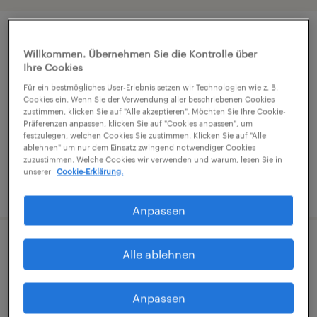
Mechatroniker (m/w/d)
Willkommen. Übernehmen Sie die Kontrolle über
Ihre Cookies
Mondsee, Oberosterreich
Für ein bestmögliches User-Erlebnis setzen wir Technologien wie z. B.
Festanstellung
Cookies ein. Wenn Sie der Verwendung aller beschriebenen Cookies
zustimmen, klicken Sie auf "Alle akzeptieren". Möchten Sie Ihre Cookie-
Präferenzen anpassen, klicken Sie auf "Cookies anpassen", um
festzulegen, welchen Cookies Sie zustimmen. Klicken Sie auf "Alle
ablehnen" um nur dem Einsatz zwingend notwendiger Cookies
zuzustimmen. Welche Cookies wir verwenden und warum, lesen Sie in
unserer
Cookie-Erklärung.
veröffentlicht am 27. Juli 2026
Anpassen
Betriebselektriker (m/w/d)
Alle ablehnen
Mondsee, Oberosterreich
Anpassen
Festanstellung