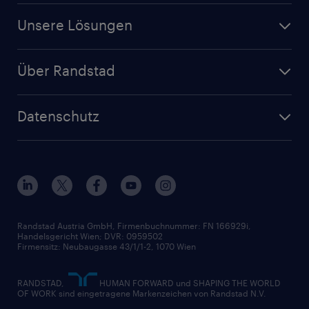
Für Unternehmen
Finanz- & Rechnungswesen
Jobs in Oberösterreich
Unsere Lösungen
Jetzt Personal anfragen
Handel
Zeitarbeit
Randstad Operational
Lager & Logistik
Über Randstad
Personalvermittlung
Randstad Professional
Produktion
Wer wir sind
Inhouse Services
HR-Portal
Datenschutz
Unsere Werte
HR-Lösungen
Unsere Fachbereiche
Datenschutz erklärt
Unser Management
Unsere Standorte
Nutzungsbestimmungen
Unsere Historie
Widerrufsformular
Randstad Austria GmbH, Firmenbuchnummer: FN 166929i,
Handelsgericht Wien; DVR: 0959502
Firmensitz: Neubaugasse 43/1/1-2, 1070 Wien
RANDSTAD,
HUMAN FORWARD und SHAPING THE WORLD
OF WORK sind eingetragene Markenzeichen von Randstad N.V.