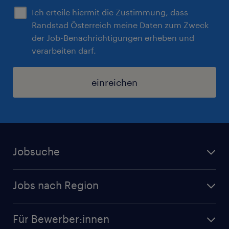
Ich erteile hiermit die Zustimmung, dass
Randstad Österreich meine Daten zum Zweck
der Job-Benachrichtigungen erheben und
verarbeiten darf.
einreichen
Jobsuche
Alle Jobs
Jobs nach Region
Initiativbewerbung
Jobs in Tirol
Karriere bei Randstad
Für Bewerber:innen
Jobs in Salzburg