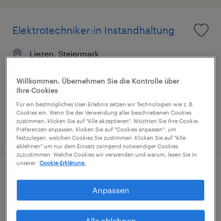
Elektrotechniker:in Instandhaltung
Liezen, Steiermark
Festanstellung
Willkommen. Übernehmen Sie die Kontrolle über
€3,479 pro monat
Ihre Cookies
Für ein bestmögliches User-Erlebnis setzen wir Technologien wie z. B.
Cookies ein. Wenn Sie der Verwendung aller beschriebenen Cookies
zustimmen, klicken Sie auf "Alle akzeptieren". Möchten Sie Ihre Cookie-
veröffentlicht am 27. Juli 2026
Präferenzen anpassen, klicken Sie auf "Cookies anpassen", um
festzulegen, welchen Cookies Sie zustimmen. Klicken Sie auf "Alle
ablehnen" um nur dem Einsatz zwingend notwendiger Cookies
zuzustimmen. Welche Cookies wir verwenden und warum, lesen Sie in
unserer
Cookie-Erklärung.
Produktionselfer:in
Anpassen
Liezen, Steiermark
Festanstellung
Alle ablehnen