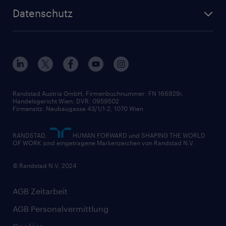
Wer wir sind
Inhouse Services
HR-Portal
Datenschutz
Unsere Werte
HR-Lösungen
Unsere Fachbereiche
Datenschutz erklärt
Unser Management
Unsere Standorte
Nutzungsbestimmungen
Unsere Historie
Widerrufsformular
Randstad Austria GmbH, Firmenbuchnummer: FN 166929i,
Handelsgericht Wien; DVR: 0959502
Firmensitz: Neubaugasse 43/1/1-2, 1070 Wien
RANDSTAD,
HUMAN FORWARD und SHAPING THE WORLD
OF WORK sind eingetragene Markenzeichen von Randstad N.V.
© Randstad N.V. 2024
AGB Zeitarbeit
AGB Personalvermittlung