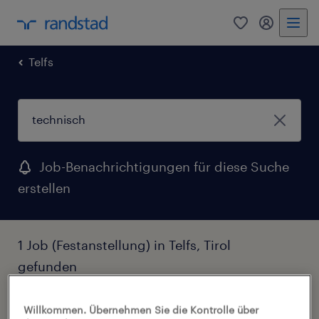
0
Mein Rand
Telfs
Job-Benachrichtigungen für diese Suche
erstellen
1 Job (Festanstellung) in Telfs, Tirol
gefunden
Filter
2
Willkommen. Übernehmen Sie die Kontrolle über