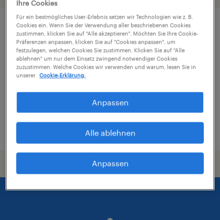
Ihre Cookies
Für ein bestmögliches User-Erlebnis setzen wir Technologien wie z. B.
Cookies ein. Wenn Sie der Verwendung aller beschriebenen Cookies
Kommissionierer für die Frühschicht
zustimmen, klicken Sie auf "Alle akzeptieren". Möchten Sie Ihre Cookie-
Präferenzen anpassen, klicken Sie auf "Cookies anpassen", um
(m/w/d)
festzulegen, welchen Cookies Sie zustimmen. Klicken Sie auf "Alle
ablehnen" um nur dem Einsatz zwingend notwendiger Cookies
Polling in Tirol, Tirol
zuzustimmen. Welche Cookies wir verwenden und warum, lesen Sie in
unserer
Cookie-Erklärung.
Festanstellung
€2,327 pro monat
Anpassen
veröffentlicht am 25. Juni 2026
Alle ablehnen
Anpassen