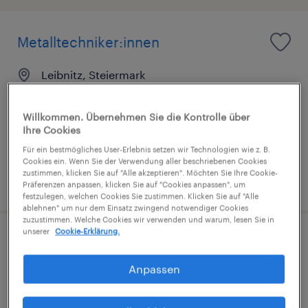
Metalltechniker:innen
Leibnitz, Steiermark
Festanstellung
€2,949 pro monat
Willkommen. Übernehmen Sie die Kontrolle über
Ihre Cookies
Für ein bestmögliches User-Erlebnis setzen wir Technologien wie z. B.
Cookies ein. Wenn Sie der Verwendung aller beschriebenen Cookies
zustimmen, klicken Sie auf "Alle akzeptieren". Möchten Sie Ihre Cookie-
veröffentlicht am 24. Juni 2026
Präferenzen anpassen, klicken Sie auf "Cookies anpassen", um
festzulegen, welchen Cookies Sie zustimmen. Klicken Sie auf "Alle
ablehnen" um nur dem Einsatz zwingend notwendiger Cookies
zuzustimmen. Welche Cookies wir verwenden und warum, lesen Sie in
unserer
Cookie-Erklärung.
Schweißer:innen
Anpassen
Leibnitz, Steiermark
Festanstellung