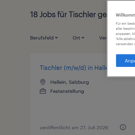
18 Jobs für Tischler gefunden
Willkomm
Für ein bes
aller beschr
anpassen, k
Berufsfeld
Ort
Vertragsarten
"Alle ableh
verwenden u
Anp
Tischler (m/w/d) in Hallein
Hallein, Salzburg
Festanstellung
veröffentlicht am 27. Juli 2026