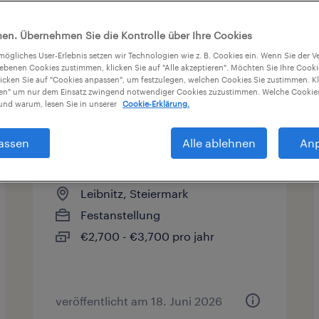
en. Übernehmen Sie die Kontrolle über Ihre Cookies
tmögliches User-Erlebnis setzen wir Technologien wie z. B. Cookies ein. Wenn Sie der
iebenen Cookies zustimmen, klicken Sie auf "Alle akzeptieren". Möchten Sie Ihre Cook
licken Sie auf "Cookies anpassen", um festzulegen, welchen Cookies Sie zustimmen. Kl
Gehalt
nen" um nur dem Einsatz zwingend notwendiger Cookies zuzustimmen. Welche Cookies
nd warum, lesen Sie in unserer
Cookie-Erklärung.
assen
Alle ablehnen
An
Tischler:in gesucht!
Leibnitz, Steiermark
Festanstellung
€2,700 - €3,700 pro jahr
veröffentlicht am 18. Juni 2026