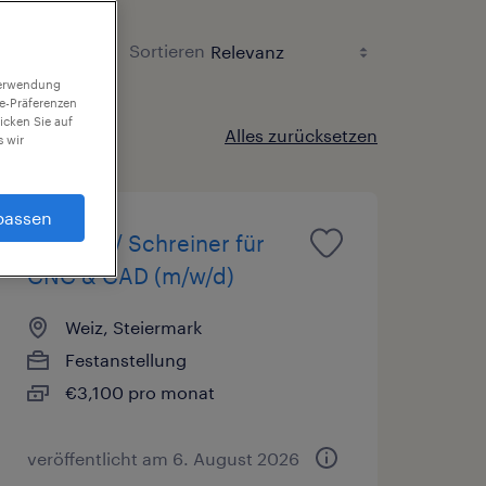
Sortieren
 Verwendung
ie-Präferenzen
icken Sie auf
Alles zurücksetzen
 wir
passen
Tischler / Schreiner für
CNC & CAD (m/w/d)
Weiz, Steiermark
Festanstellung
€3,100 pro monat
veröffentlicht am 6. August 2026