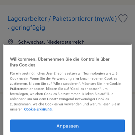
Lagerarbeiter / Paketsortierer (m/w/d)
- geringfügig
Schwechat, Niederosterreich
Festanstellung
Willkommen. Übernehmen Sie die Kontrolle über
Ihre Cookies
Für ein bestmögliches User-Erlebnis setzen wir Technologien wie z. B.
Cookies ein. Wenn Sie der Verwendung aller beschriebenen Cookies
veröffentlicht am 23. Juni 2026
zustimmen, klicken Sie auf "Alle akzeptieren". Möchten Sie Ihre Cookie-
Präferenzen anpassen, klicken Sie auf "Cookies anpassen", um
festzulegen, welchen Cookies Sie zustimmen. Klicken Sie auf "Alle
ablehnen" um nur dem Einsatz zwingend notwendiger Cookies
zuzustimmen. Welche Cookies wir verwenden und warum, lesen Sie in
Spezialist Logistik & Einkauf /
unserer
Cookie-Erklärung.
Procurement Manager (m/w/d)
Anpassen
Wiener Neudorf, Niederosterreich