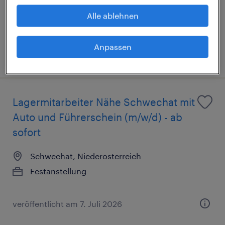
Festanstellung
Alle ablehnen
€3,500 - €4,500 pro monat
Anpassen
veröffentlicht am 9. Juli 2026
Lagermitarbeiter Nähe Schwechat mit
Auto und Führerschein (m/w/d) - ab
sofort
Schwechat, Niederosterreich
Festanstellung
veröffentlicht am 7. Juli 2026