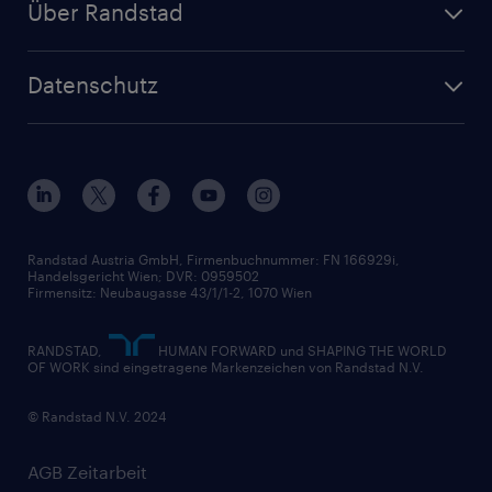
Lager & Logistik
Über Randstad
Personalvermittlung
Randstad Professional
Produktion
Wer wir sind
Inhouse Services
HR-Portal
Datenschutz
Unsere Werte
HR-Lösungen
Unsere Fachbereiche
Datenschutz erklärt
Unser Management
Unsere Standorte
Nutzungsbestimmungen
Unsere Historie
Widerrufsformular
Randstad Austria GmbH, Firmenbuchnummer: FN 166929i,
Handelsgericht Wien; DVR: 0959502
Firmensitz: Neubaugasse 43/1/1-2, 1070 Wien
RANDSTAD,
HUMAN FORWARD und SHAPING THE WORLD
OF WORK sind eingetragene Markenzeichen von Randstad N.V.
© Randstad N.V. 2024
AGB Zeitarbeit