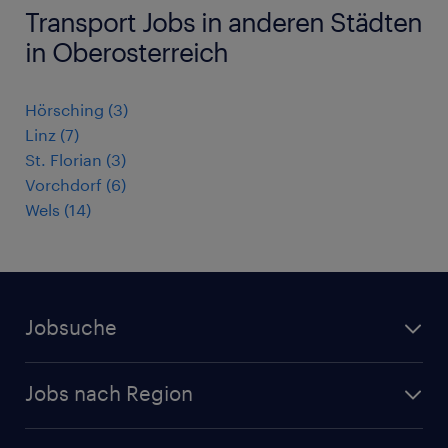
Transport Jobs in anderen Städten
in Oberosterreich
Hörsching
(
3
)
Linz
(
7
)
St. Florian
(
3
)
Vorchdorf
(
6
)
Wels
(
14
)
Jobsuche
Alle Jobs
Jobs nach Region
Initiativbewerbung
Jobs in Tirol
Karriere bei Randstad