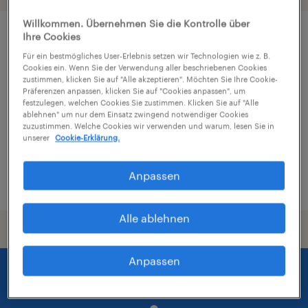
Willkommen. Übernehmen Sie die Kontrolle über
Ihre Cookies
Staplerfahrer (m/w/d)
Für ein bestmögliches User-Erlebnis setzen wir Technologien wie z. B.
Cookies ein. Wenn Sie der Verwendung aller beschriebenen Cookies
Asten, Oberosterreich
zustimmen, klicken Sie auf "Alle akzeptieren". Möchten Sie Ihre Cookie-
Präferenzen anpassen, klicken Sie auf "Cookies anpassen", um
Festanstellung
festzulegen, welchen Cookies Sie zustimmen. Klicken Sie auf "Alle
ablehnen" um nur dem Einsatz zwingend notwendiger Cookies
zuzustimmen. Welche Cookies wir verwenden und warum, lesen Sie in
unserer
Cookie-Erklärung.
Anpassen
veröffentlicht am 7. Juli 2026
Alle ablehnen
Anpassen