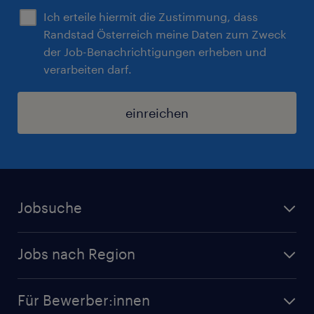
Ich erteile hiermit die Zustimmung, dass
Randstad Österreich meine Daten zum Zweck
der Job-Benachrichtigungen erheben und
verarbeiten darf.
einreichen
Jobsuche
Alle Jobs
Jobs nach Region
Initiativbewerbung
Jobs in Tirol
Karriere bei Randstad
Für Bewerber:innen
Jobs in Salzburg