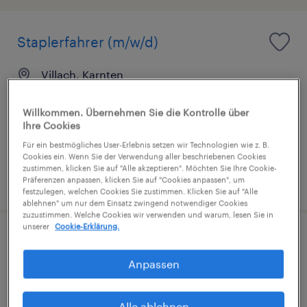
Staplerfahrer (m/w/d)
Villach, Karnten
Festanstellung
Willkommen. Übernehmen Sie die Kontrolle über
€2,608 pro monat, Überzahlung möglich
Ihre Cookies
Für ein bestmögliches User-Erlebnis setzen wir Technologien wie z. B.
Cookies ein. Wenn Sie der Verwendung aller beschriebenen Cookies
zustimmen, klicken Sie auf "Alle akzeptieren". Möchten Sie Ihre Cookie-
veröffentlicht am 13. Juli 2026
Präferenzen anpassen, klicken Sie auf "Cookies anpassen", um
festzulegen, welchen Cookies Sie zustimmen. Klicken Sie auf "Alle
ablehnen" um nur dem Einsatz zwingend notwendiger Cookies
zuzustimmen. Welche Cookies wir verwenden und warum, lesen Sie in
unserer
Cookie-Erklärung.
Technischer Mitarbeiter / Test-
Techniker (m/w/d)
Anpassen
Villach, Karnten
Alle ablehnen