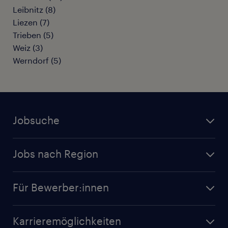
Leibnitz
(
8
)
Liezen
(
7
)
Trieben
(
5
)
Weiz
(
3
)
Werndorf
(
5
)
Jobsuche
Alle Jobs
Jobs nach Region
Initiativbewerbung
Jobs in Tirol
Karriere bei Randstad
Für Bewerber:innen
Jobs in Salzburg
Randstad Operational
Jobs in Wien
Karrieremöglichkeiten