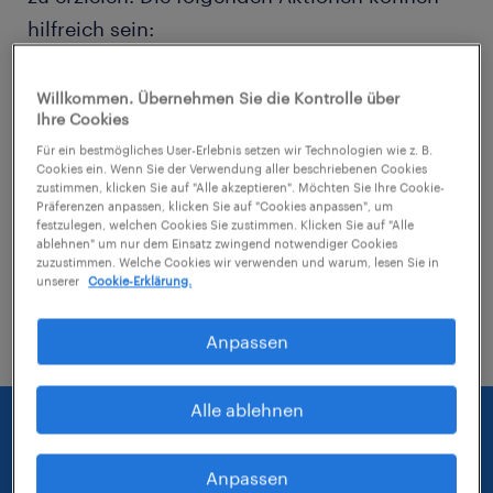
hilfreich sein:
Entferne einige der angewendeten Filter.
Willkommen. Übernehmen Sie die Kontrolle über
Ihre Cookies
Hast du an einem bestimmten Ort nach
Für ein bestmögliches User-Erlebnis setzen wir Technologien wie z. B.
Jobs gesucht? Erwäge, den Bereich um
Cookies ein. Wenn Sie der Verwendung aller beschriebenen Cookies
zustimmen, klicken Sie auf "Alle akzeptieren". Möchten Sie Ihre Cookie-
den Standort herum zu erweitern.
Präferenzen anpassen, klicken Sie auf "Cookies anpassen", um
festzulegen, welchen Cookies Sie zustimmen. Klicken Sie auf "Alle
ablehnen" um nur dem Einsatz zwingend notwendiger Cookies
Ändere die Berufsbezeichnung oder das
zuzustimmen. Welche Cookies wir verwenden und warum, lesen Sie in
Stichwort und prüfe, ob diese richtig
unserer
Cookie-Erklärung.
geschrieben wurden.
Anpassen
Alle ablehnen
Anpassen