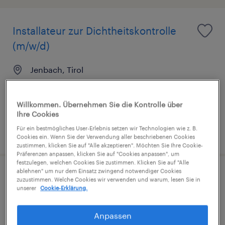
Installateur zur Dichtheitskontrolle
(m/w/d)
Jenbach, Tirol
Festanstellung
€3,000 pro monat, verhandungsfähig
Willkommen. Übernehmen Sie die Kontrolle über
Ihre Cookies
Für ein bestmögliches User-Erlebnis setzen wir Technologien wie z. B.
veröffentlicht am 31. Juli 2026
Cookies ein. Wenn Sie der Verwendung aller beschriebenen Cookies
zustimmen, klicken Sie auf "Alle akzeptieren". Möchten Sie Ihre Cookie-
Präferenzen anpassen, klicken Sie auf "Cookies anpassen", um
festzulegen, welchen Cookies Sie zustimmen. Klicken Sie auf "Alle
ablehnen" um nur dem Einsatz zwingend notwendiger Cookies
Elektriker (m/w/d)
zuzustimmen. Welche Cookies wir verwenden und warum, lesen Sie in
unserer
Cookie-Erklärung.
Jenbach, Tirol
Anpassen
Festanstellung