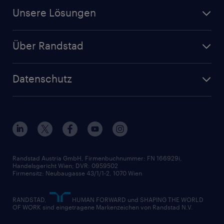
Für Unternehmen
Finanz- & Rechnungswesen
Jobs in Oberösterreich
Unsere Lösungen
Jetzt Personal anfragen
Handel
Zeitarbeit
Randstad Operational
Lager & Logistik
Über Randstad
Personalvermittlung
Randstad Professional
Produktion
Wer wir sind
Inhouse Services
HR-Portal
Datenschutz
Unsere Werte
HR-Lösungen
Unsere Fachbereiche
Datenschutz erklärt
Unser Management
Unsere Standorte
Nutzungsbestimmungen
Unsere Historie
Widerrufsformular
Randstad Austria GmbH, Firmenbuchnummer: FN 166929i,
Handelsgericht Wien; DVR: 0959502
Firmensitz: Neubaugasse 43/1/1-2, 1070 Wien
RANDSTAD,
HUMAN FORWARD und SHAPING THE WORLD
OF WORK sind eingetragene Markenzeichen von Randstad N.V.