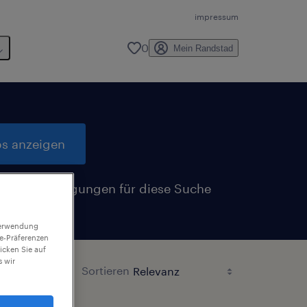
impressum
0
Mein Randstad
bs anzeigen
Benachrichtigungen für diese Suche
n
 Verwendung
ie-Präferenzen
icken Sie auf
 wir
Sortieren