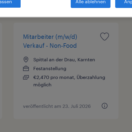
assen
Alle ablehnen
An
sarten
Gehalt
Mitarbeiter (m/w/d)
Verkauf - Non-Food
Spittal an der Drau, Karnten
Festanstellung
€2,470 pro monat, Überzahlung
möglich
veröffentlicht am 23. Juli 2026