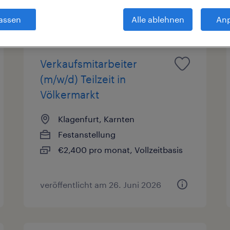
en
Gehalt
1
assen
Alle ablehnen
An
Verkaufsmitarbeiter
(m/w/d) Teilzeit in
Völkermarkt
Klagenfurt, Karnten
Festanstellung
€2,400 pro monat, Vollzeitbasis
veröffentlicht am 26. Juni 2026