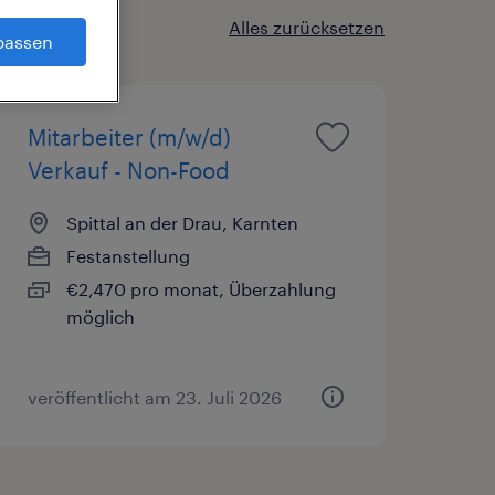
Alles zurücksetzen
passen
Mitarbeiter (m/w/d)
Verkauf - Non-Food
Spittal an der Drau, Karnten
Festanstellung
€2,470 pro monat, Überzahlung
möglich
veröffentlicht am 23. Juli 2026