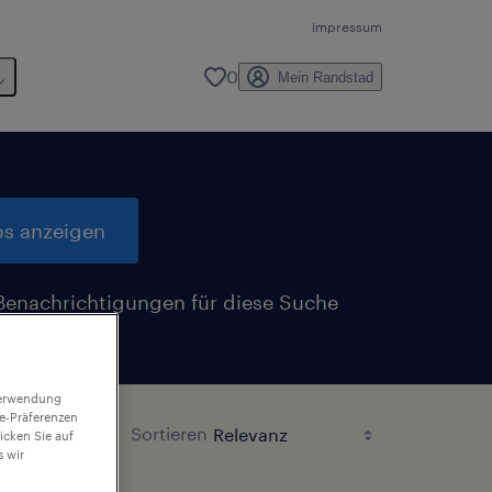
impressum
0
Mein Randstad
bs anzeigen
Benachrichtigungen für diese Suche
n
 Verwendung
ie-Präferenzen
Sortieren
icken Sie auf
 wir