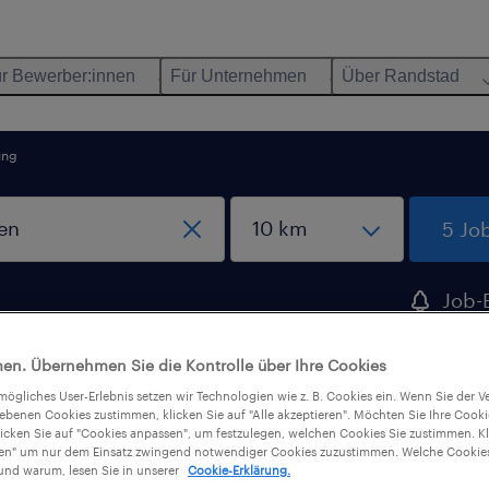
r Bewerber:innen
Für Unternehmen
Über Randstad
ung
5 Jo
Job-
erstelle
en. Übernehmen Sie die Kontrolle über Ihre Cookies
tmögliches User-Erlebnis setzen wir Technologien wie z. B. Cookies ein. Wenn Sie der
iebenen Cookies zustimmen, klicken Sie auf "Alle akzeptieren". Möchten Sie Ihre Cook
rnten gefunden
licken Sie auf "Cookies anpassen", um festzulegen, welchen Cookies Sie zustimmen. Kl
nen" um nur dem Einsatz zwingend notwendiger Cookies zuzustimmen. Welche Cookies
nd warum, lesen Sie in unserer
Cookie-Erklärung.