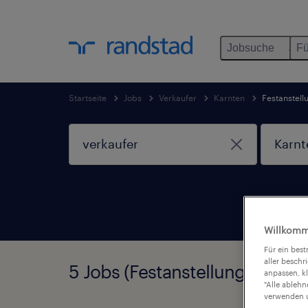
Jobsuche
Fü
Startseite
Jobs
Verkaufer
Karnten
Festanstell
Willkomm
Für ein bes
aller beschr
5 Jobs (Festanstellung) in Ka
anpassen, k
"Alle ableh
verwenden u