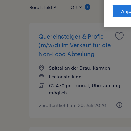
Berufsfeld
Ort
Vertragsart
1
Anp
Quereinsteiger & Profis
(m/w/d) im Verkauf für die
Non-Food Abteilung
Spittal an der Drau, Karnten
Festanstellung
€2,470 pro monat, Überzahlung
möglich
veröffentlicht am 20. Juli 2026