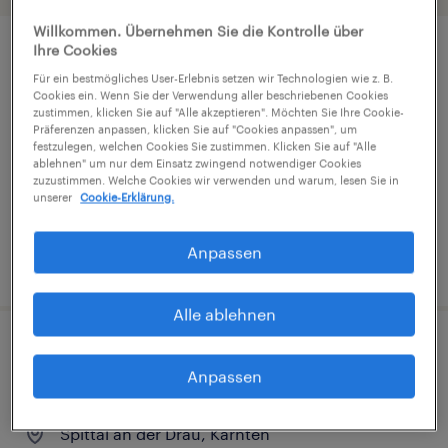
Willkommen. Übernehmen Sie die Kontrolle über
Ihre Cookies
Quereinsteiger & Profis (m/w/d) im
Für ein bestmögliches User-Erlebnis setzen wir Technologien wie z. B.
Verkauf für die Non-Food Abteilung
Cookies ein. Wenn Sie der Verwendung aller beschriebenen Cookies
zustimmen, klicken Sie auf "Alle akzeptieren". Möchten Sie Ihre Cookie-
Präferenzen anpassen, klicken Sie auf "Cookies anpassen", um
Spittal an der Drau, Karnten
festzulegen, welchen Cookies Sie zustimmen. Klicken Sie auf "Alle
ablehnen" um nur dem Einsatz zwingend notwendiger Cookies
Festanstellung
zuzustimmen. Welche Cookies wir verwenden und warum, lesen Sie in
€2,470 pro monat, Überzahlung möglich
unserer
Cookie-Erklärung.
Anpassen
veröffentlicht am 20. Juli 2026
Alle ablehnen
Mitarbeiter (m/w/d) Verkauf - Non-
Anpassen
Food
Spittal an der Drau, Karnten