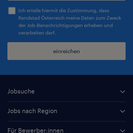
Ich erteile hiermit die Zustimmung, dass
Randstad Österreich meine Daten zum Zweck
der Job-Benachrichtigungen erheben und
verarbeiten darf.
einreichen
Jobsuche
Alle Jobs
Jobs nach Region
Initiativbewerbung
Jobs in Tirol
Karriere bei Randstad
Für Bewerber:innen