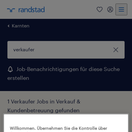
0
Mein Rand
Karnten
Job-Benachrichtigungen für diese Suche
erstellen
1 Verkaufer Jobs in Verkauf &
Kundenbetreuung gefunden
Filter
2
Willkommen. Übernehmen Sie die Kontrolle über