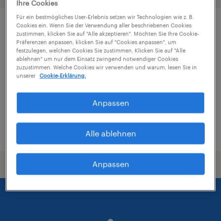
Ihre Cookies
Für ein bestmögliches User-Erlebnis setzen wir Technologien wie z. B.
Cookies ein. Wenn Sie der Verwendung aller beschriebenen Cookies
Verkaufsmitarbeiter (m/w/d) Teilzeit in
zustimmen, klicken Sie auf "Alle akzeptieren". Möchten Sie Ihre Cookie-
Präferenzen anpassen, klicken Sie auf "Cookies anpassen", um
Völkermarkt
festzulegen, welchen Cookies Sie zustimmen. Klicken Sie auf "Alle
ablehnen" um nur dem Einsatz zwingend notwendiger Cookies
Klagenfurt, Karnten
zuzustimmen. Welche Cookies wir verwenden und warum, lesen Sie in
unserer
Cookie-Erklärung.
Festanstellung
€2,400 pro monat, Vollzeitbasis
Anpassen
veröffentlicht am 26. Juni 2026
Alle ablehnen
Anpassen