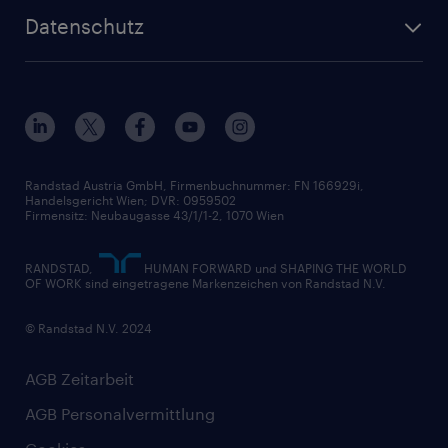
Wer wir sind
Inhouse Services
HR-Portal
Datenschutz
Unsere Werte
HR-Lösungen
Unsere Fachbereiche
Datenschutz erklärt
Unser Management
Unsere Standorte
Nutzungsbestimmungen
Unsere Historie
Widerrufsformular
Randstad Austria GmbH, Firmenbuchnummer: FN 166929i,
Handelsgericht Wien; DVR: 0959502
Firmensitz: Neubaugasse 43/1/1-2, 1070 Wien
RANDSTAD,
HUMAN FORWARD und SHAPING THE WORLD
OF WORK sind eingetragene Markenzeichen von Randstad N.V.
© Randstad N.V. 2024
AGB Zeitarbeit
AGB Personalvermittlung