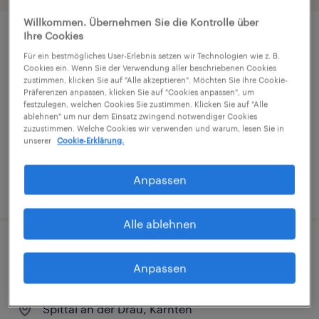
Willkommen. Übernehmen Sie die Kontrolle über
Ihre Cookies
Quereinsteiger & Profis (m/w/d) im
Für ein bestmögliches User-Erlebnis setzen wir Technologien wie z. B.
Verkauf für die Non-Food Abteilung
Cookies ein. Wenn Sie der Verwendung aller beschriebenen Cookies
zustimmen, klicken Sie auf "Alle akzeptieren". Möchten Sie Ihre Cookie-
Präferenzen anpassen, klicken Sie auf "Cookies anpassen", um
Spittal an der Drau, Karnten
festzulegen, welchen Cookies Sie zustimmen. Klicken Sie auf "Alle
ablehnen" um nur dem Einsatz zwingend notwendiger Cookies
Festanstellung
zuzustimmen. Welche Cookies wir verwenden und warum, lesen Sie in
€2,470 pro monat, Überzahlung möglich
unserer
Cookie-Erklärung.
Anpassen
veröffentlicht am 20. Juli 2026
Alle ablehnen
Mitarbeiter (m/w/d) Verkauf - Non-
Anpassen
Food
Spittal an der Drau, Karnten