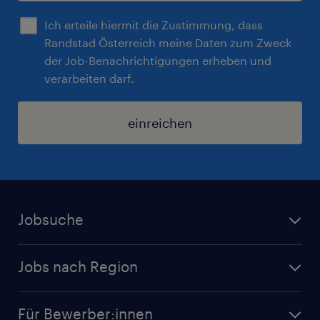
Ich erteile hiermit die Zustimmung, dass
Randstad Österreich meine Daten zum Zweck
der Job-Benachrichtigungen erheben und
verarbeiten darf.
einreichen
Jobsuche
Alle Jobs
Jobs nach Region
Initiativbewerbung
Jobs in Tirol
Karriere bei Randstad
Für Bewerber:innen