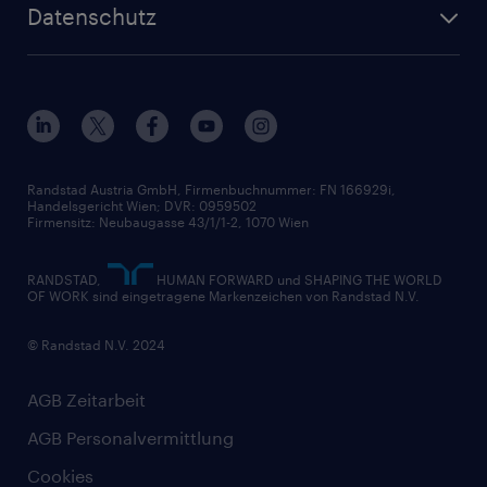
Inhouse Services
HR-Portal
Datenschutz
Unsere Werte
HR-Lösungen
Unsere Fachbereiche
Datenschutz erklärt
Unser Management
Unsere Standorte
Nutzungsbestimmungen
Unsere Historie
Widerrufsformular
Randstad Austria GmbH, Firmenbuchnummer: FN 166929i,
Handelsgericht Wien; DVR: 0959502
Firmensitz: Neubaugasse 43/1/1-2, 1070 Wien
RANDSTAD,
HUMAN FORWARD und SHAPING THE WORLD
OF WORK sind eingetragene Markenzeichen von Randstad N.V.
© Randstad N.V. 2024
AGB Zeitarbeit
AGB Personalvermittlung
Cookies