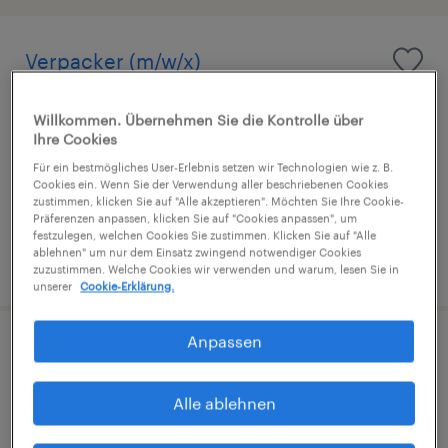
Verpacker (m/w/x)
Wels, Oberosterreich
Willkommen. Übernehmen Sie die Kontrolle über
Festanstellung
Ihre Cookies
€13.90 pro stunde
Für ein bestmögliches User-Erlebnis setzen wir Technologien wie z. B.
Cookies ein. Wenn Sie der Verwendung aller beschriebenen Cookies
zustimmen, klicken Sie auf "Alle akzeptieren". Möchten Sie Ihre Cookie-
Präferenzen anpassen, klicken Sie auf "Cookies anpassen", um
festzulegen, welchen Cookies Sie zustimmen. Klicken Sie auf "Alle
ablehnen" um nur dem Einsatz zwingend notwendiger Cookies
veröffentlicht am 22. Juni 2026
zuzustimmen. Welche Cookies wir verwenden und warum, lesen Sie in
unserer
Cookie-Erklärung.
Anpassen
Verlader & Verpacker (m/w/d)
Alle ablehnen
Linz, Oberosterreich
Festanstellung