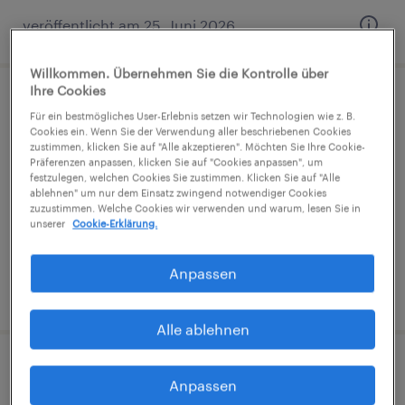
veröffentlicht am 25. Juni 2026
Willkommen. Übernehmen Sie die Kontrolle über
Ihre Cookies
Kanzleiassistenz (m/w/d) | Teilzeit
Für ein bestmögliches User-Erlebnis setzen wir Technologien wie z. B.
Cookies ein. Wenn Sie der Verwendung aller beschriebenen Cookies
zustimmen, klicken Sie auf "Alle akzeptieren". Möchten Sie Ihre Cookie-
Schwechat, Niederosterreich
Präferenzen anpassen, klicken Sie auf "Cookies anpassen", um
Festanstellung
festzulegen, welchen Cookies Sie zustimmen. Klicken Sie auf "Alle
ablehnen" um nur dem Einsatz zwingend notwendiger Cookies
€2,400 - €3,600 pro monat
zuzustimmen. Welche Cookies wir verwenden und warum, lesen Sie in
unserer
Cookie-Erklärung.
Anpassen
veröffentlicht am 31. Juli 2026
Alle ablehnen
Studentische Unterstützung / Support
Anpassen
Marketing & Sales (m/w/d)