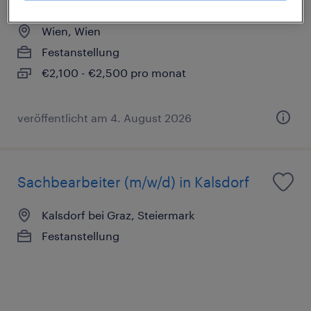
Wien, Wien
Festanstellung
€2,100 - €2,500 pro monat
veröffentlicht am 4. August 2026
Sachbearbeiter (m/w/d) in Kalsdorf
Kalsdorf bei Graz, Steiermark
Festanstellung