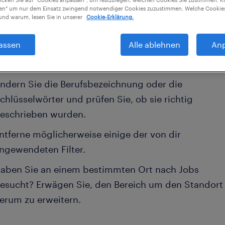
aben keine für
voestalpine
Jobs gefunden.
nen" um nur dem Einsatz zwingend notwendiger Cookies zuzustimmen. Welche Cookies
nd warum, lesen Sie in unserer
Cookie-Erklärung.
cherweise möchtest du deine Filterkriterien ändern
re Ergebnisse zu erzielen. Die folgenden Aktionen
assen
Alle ablehnen
An
 hilfreich sein:
ndern Sie die Berufsbezeichnung oder die
chlüsselwörter und prüfen Sie, ob sie richtig
eschrieben wurden.
ntferne möglicherweise einige der von dir
ngewendeten Filter.
aben Sie an einem bestimmten Ort nach Jobs
esucht? Erwägen Sie, den Bereich um den Standort
erum zu erweitern.