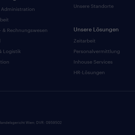
Unsere Standorte
 Administration
beit
Unsere Lösungen
z- & Rechnungswesen
l
Zeitarbeit
& Logistik
Personalvermittlung
tion
Inhouse Services
HR-Lösungen
andelsgericht Wien; DVR: 0959502