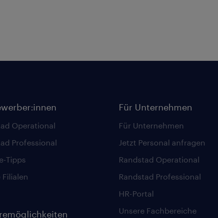
ewerber:innen
Für Unternehmen
ad Operational
Für Unternehmen
ad Professional
Jetzt Personal anfragen
re-Tipps
Randstad Operational
Filialen
Randstad Professional
HR-Portal
Unsere Fachbereiche
eremöglichkeiten