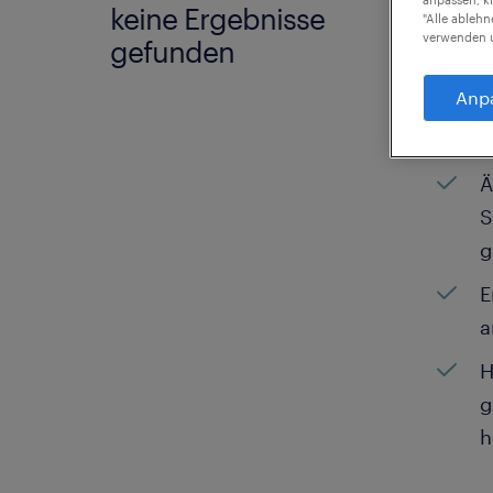
keine Ergebnisse
Wir h
"Alle ableh
verwenden u
gefunden
Mögli
weite
Anp
können
Ä
S
g
E
a
H
g
h