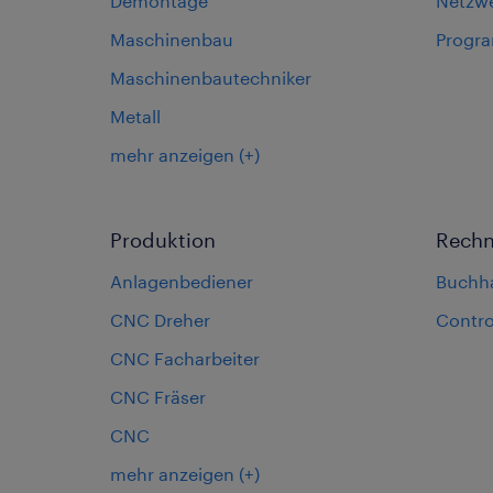
Demontage
Netzw
Maschinenbau
Progr
Maschinenbautechniker
Metall
mehr anzeigen
(+)
Produktion
Rech
Anlagenbediener
Buchh
CNC Dreher
Contro
CNC Facharbeiter
CNC Fräser
CNC
mehr anzeigen
(+)