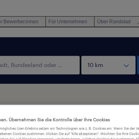
r Bewerber:innen
Für Unternehmen
Über Randstad
en. Übernehmen Sie die Kontrolle über Ihre Cookies
tmögliches User-Erlebnis setzen wir Technologien wie z. B. Cookies ein. Wenn Sie der
iebenen Cookies zustimmen, klicken Sie auf "Alle akzeptieren". Möchten Sie Ihre Cook
licken Sie auf "Cookies anpassen", um festzulegen, welchen Cookies Sie zustimmen. Kl