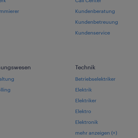
erk
Call Center
ammierer
Kundenberatung
Kundenbetreuung
Kundenservice
nungswesen
Technik
altung
Betriebselektriker
lling
Elektrik
Elektriker
Elektro
Elektronik
mehr anzeigen
(+)