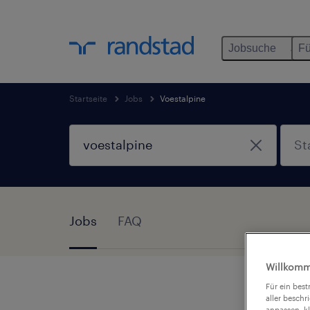
Jobsuche
Fü
Startseite
Jobs
Voestalpine
Jobs
FAQ
Willkomm
Für ein bes
aller beschr
anpassen, k