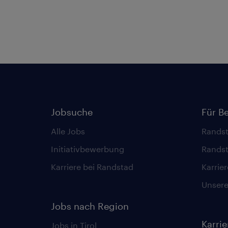
Jobsuche
Für B
Alle Jobs
Randst
Initiativbewerbung
Randst
Karriere bei Randstad
Karrie
Unsere 
Jobs nach Region
Karri
Jobs in Tirol