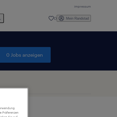
impressum
0
Mein Randstad
0 Jobs anzeigen
 Verwendung
ie-Präferenzen
icken Sie auf