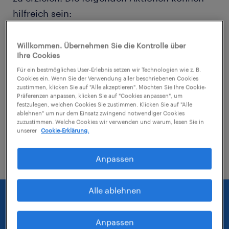
hilfreich sein:
Entferne einige der angewendeten Filter.
Willkommen. Übernehmen Sie die Kontrolle über
Ihre Cookies
Hast du an einem bestimmten Ort nach
Für ein bestmögliches User-Erlebnis setzen wir Technologien wie z. B.
Jobs gesucht? Erwäge, den Bereich um
Cookies ein. Wenn Sie der Verwendung aller beschriebenen Cookies
zustimmen, klicken Sie auf "Alle akzeptieren". Möchten Sie Ihre Cookie-
den Standort herum zu erweitern.
Präferenzen anpassen, klicken Sie auf "Cookies anpassen", um
festzulegen, welchen Cookies Sie zustimmen. Klicken Sie auf "Alle
ablehnen" um nur dem Einsatz zwingend notwendiger Cookies
Ändere die Berufsbezeichnung oder das
zuzustimmen. Welche Cookies wir verwenden und warum, lesen Sie in
Stichwort und prüfe, ob diese richtig
unserer
Cookie-Erklärung.
geschrieben wurden.
Anpassen
Alle ablehnen
Anpassen