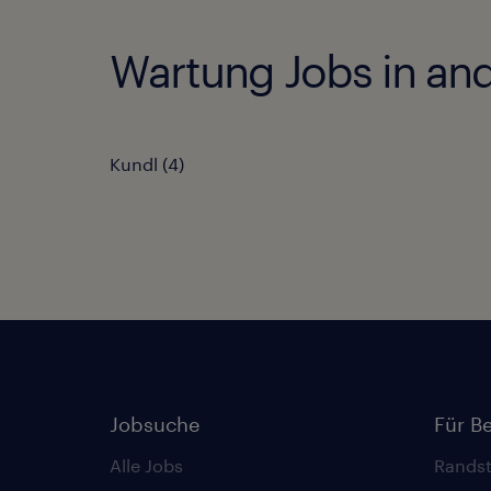
Wartung Jobs in and
Kundl
(
4
)
Jobsuche
Für B
Alle Jobs
Randst