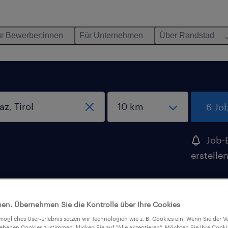
r Bewerber:innen
Für Unternehmen
Über Randstad
6 Jo
Job-
erstelle
n Schwaz, Tirol
en. Übernehmen Sie die Kontrolle über Ihre Cookies
tmögliches User-Erlebnis setzen wir Technologien wie z. B. Cookies ein. Wenn Sie der
iebenen Cookies zustimmen, klicken Sie auf "Alle akzeptieren". Möchten Sie Ihre Cook