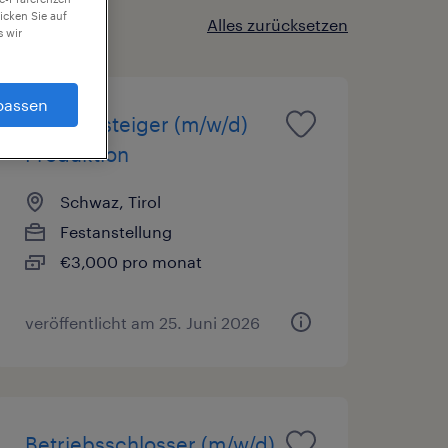
icken Sie auf
Alles zurücksetzen
 wir
passen
Quereinsteiger (m/w/d)
Produktion
Schwaz, Tirol
Festanstellung
€3,000 pro monat
veröffentlicht am 25. Juni 2026
Betriebsschlosser (m/w/d)