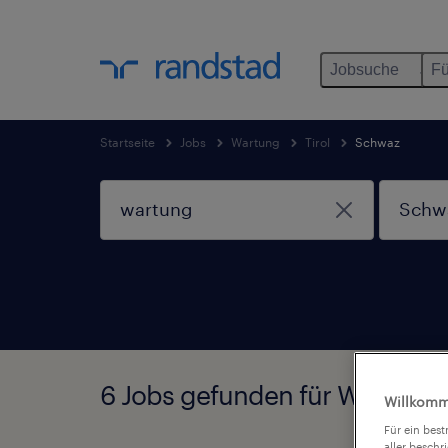
Jobsuche
Fü
Startseite
Jobs
Wartung
Tirol
Schwaz
6 Jobs gefunden für Wartung i
Willkomm
Für ein bes
aller beschr