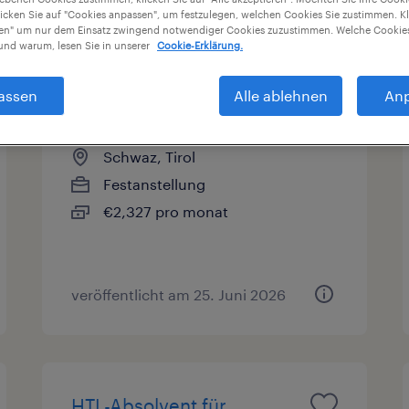
licken Sie auf "Cookies anpassen", um festzulegen, welchen Cookies Sie zustimmen. Kl
en
Gehalt
nen" um nur dem Einsatz zwingend notwendiger Cookies zuzustimmen. Welche Cookies
nd warum, lesen Sie in unserer
Cookie-Erklärung.
assen
Alle ablehnen
An
Produktionshelfer (m/w/d)
Schwaz, Tirol
Festanstellung
€2,327 pro monat
veröffentlicht am 25. Juni 2026
HTL-Absolvent für