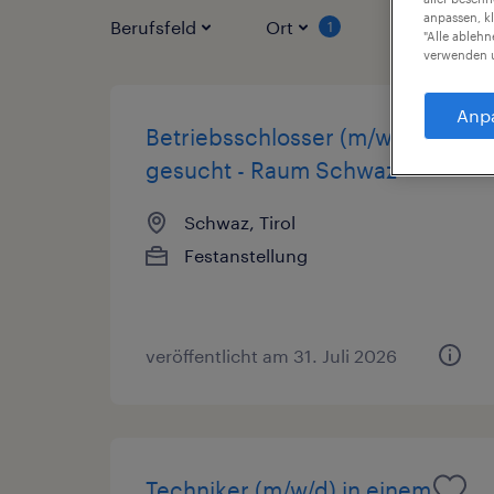
anpassen, k
Berufsfeld
Ort
Vertragsart
1
"Alle ableh
verwenden u
Anp
Betriebsschlosser (m/w/d)
gesucht - Raum Schwaz
Schwaz, Tirol
Festanstellung
veröffentlicht am 31. Juli 2026
Techniker (m/w/d) in einem