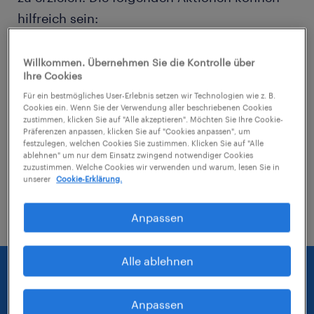
hilfreich sein:
Entferne einige der angewendeten Filter.
Willkommen. Übernehmen Sie die Kontrolle über
Ihre Cookies
Hast du an einem bestimmten Ort nach
Für ein bestmögliches User-Erlebnis setzen wir Technologien wie z. B.
Jobs gesucht? Erwäge, den Bereich um
Cookies ein. Wenn Sie der Verwendung aller beschriebenen Cookies
zustimmen, klicken Sie auf "Alle akzeptieren". Möchten Sie Ihre Cookie-
den Standort herum zu erweitern.
Präferenzen anpassen, klicken Sie auf "Cookies anpassen", um
festzulegen, welchen Cookies Sie zustimmen. Klicken Sie auf "Alle
ablehnen" um nur dem Einsatz zwingend notwendiger Cookies
Ändere die Berufsbezeichnung oder das
zuzustimmen. Welche Cookies wir verwenden und warum, lesen Sie in
Stichwort und prüfe, ob diese richtig
unserer
Cookie-Erklärung.
geschrieben wurden.
Anpassen
Alle ablehnen
Anpassen