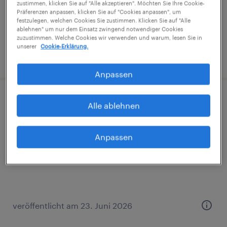
zustimmen, klicken Sie auf "Alle akzeptieren". Möchten Sie Ihre Cookie-
€2,948 pro monat
Präferenzen anpassen, klicken Sie auf "Cookies anpassen", um
festzulegen, welchen Cookies Sie zustimmen. Klicken Sie auf "Alle
ablehnen" um nur dem Einsatz zwingend notwendiger Cookies
zuzustimmen. Welche Cookies wir verwenden und warum, lesen Sie in
unserer
Cookie-Erklärung.
veröffentlicht am 4. August 2026
Anpassen
Isolierer / Dämmtechniker (m/d/w)
Alle ablehnen
Linz, Oberosterreich
Anpassen
Festanstellung
€2,948 pro monat
veröffentlicht am 23. Juni 2026