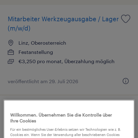
Mitarbeiter Werkzeugausgabe / Lager
(m/w/d)
Linz, Oberosterreich
Festanstellung
€3,250 pro monat, Überzahlung möglich
veröffentlicht am 29. Juli 2026
Isolierer / Dämmtechniker (m/d/w)
Willkommen. Übernehmen Sie die Kontrolle über
Ihre Cookies
Linz, Oberosterreich
Für ein bestmögliches User-Erlebnis setzen wir Technologien wie z. B.
Festanstellung
Cookies ein. Wenn Sie der Verwendung aller beschriebenen Cookies