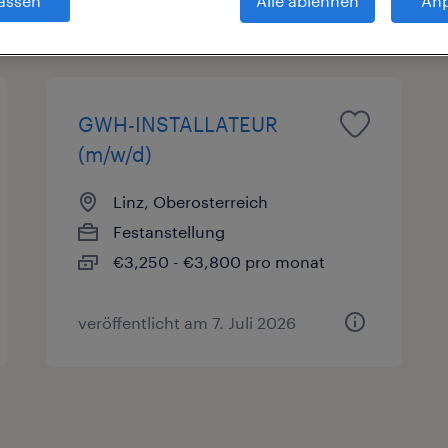
assen
Alle ablehnen
An
en
Gehalt
1
GWH-INSTALLATEUR
(m/w/d)
Linz, Oberosterreich
Festanstellung
€3,250 - €3,800 pro monat
veröffentlicht am 7. Juli 2026