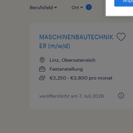
Anp
Berufsfeld
Ort
Vertragsart
1
MASCHINENBAUTECHNIK
ER (m/w/d)
Linz, Oberosterreich
Festanstellung
€3,250 - €3,800 pro monat
veröffentlicht am 7. Juli 2026