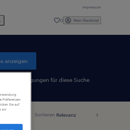
impressum
0
Mein Randstad
bs anzeigen
Benachrichtigungen für diese Suche
n
 Verwendung
ie-Präferenzen
icken Sie auf
 wir
Sortieren