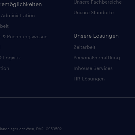
Unsere Fachbereiche
eremöglichkeiten
Unsere Standorte
 Administration
beit
Unsere Lösungen
z- & Rechnungswesen
l
Zeitarbeit
& Logistik
Personalvermittlung
tion
Inhouse Services
HR-Lösungen
andelsgericht Wien; DVR: 0959502