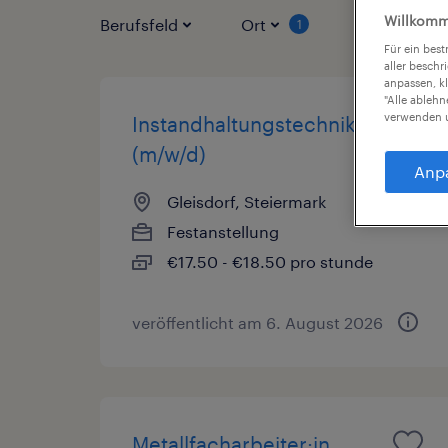
Willkomm
Berufsfeld
Ort
Vertragsart
1
Für ein bes
aller beschr
anpassen, k
"Alle ableh
verwenden u
Instandhaltungstechniker
(m/w/d)
Anp
Gleisdorf, Steiermark
Festanstellung
€17.50 - €18.50 pro stunde
veröffentlicht am 6. August 2026
Metallfacharbeiter:in