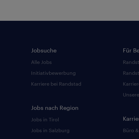
Jobsuche
Für B
Alle Jobs
Randst
Initiativbewerbung
Randst
Karriere bei Randstad
Karrie
Unsere 
Jobs nach Region
Karri
Jobs in Tirol
Jobs in Salzburg
Büro &