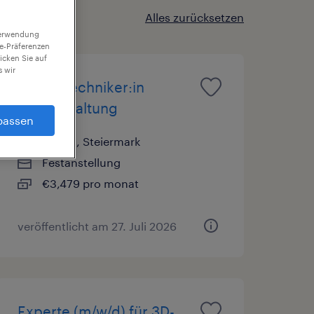
Alles zurücksetzen
 Verwendung
ie-Präferenzen
icken Sie auf
 wir
Elektrotechniker:in
Instandhaltung
passen
Liezen, Steiermark
Festanstellung
€3,479 pro monat
veröffentlicht am 27. Juli 2026
Experte (m/w/d) für 3D-