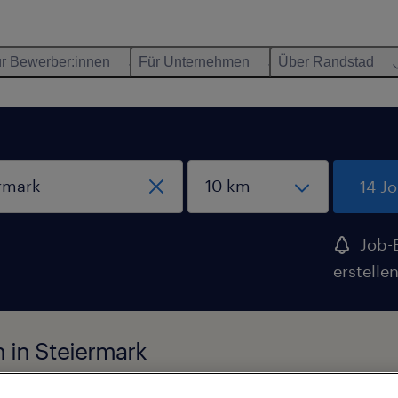
r Bewerber:innen
Für Unternehmen
Über Randstad
14 J
Job-
erstelle
 in Steiermark