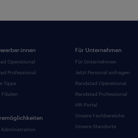
ewerber:innen
Für Unternehmen
ad Operational
Für Unternehmen
ad Professional
Jetzt Personal anfragen
re-Tipps
Randstad Operational
Filialen
Randstad Professional
HR-Portal
Unsere Fachbereiche
eremöglichkeiten
Unsere Standorte
 Administration