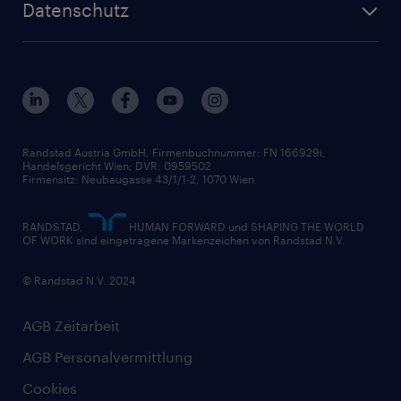
HR-Portal
Datenschutz
Unsere Werte
HR-Lösungen
Unsere Fachbereiche
Datenschutz erklärt
Unser Management
Unsere Standorte
Nutzungsbestimmungen
Unsere Historie
Widerrufsformular
Randstad Austria GmbH, Firmenbuchnummer: FN 166929i,
Handelsgericht Wien; DVR: 0959502
Firmensitz: Neubaugasse 43/1/1-2, 1070 Wien
RANDSTAD,
HUMAN FORWARD und SHAPING THE WORLD
OF WORK sind eingetragene Markenzeichen von Randstad N.V.
© Randstad N.V. 2024
AGB Zeitarbeit
AGB Personalvermittlung
Cookies