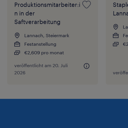
Produktionsmitarbeiter:i
Stapl
und starte mit uns durch!
n in der
Lann
Saftverarbeitung
La
Lannach, Steiermark
Fe
Festanstellung
€2
€2,609 pro monat
veröffentlicht am 20. Juli
2026
veröffe