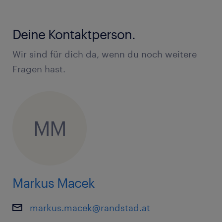
Lieferung und Befüllung der
Produktionslinien
Deine Kontaktperson.
Kommissionierung von diversen
Wir sind für dich da, wenn du noch weitere
Autoteilen
Fragen hast.
Ein- und Auslagerung von Autoteilen
Dein Profil:
MM
Staplerschein mit Gültigkeit in Österreich
Berufserfahrung im Bereich Lager/Logistik
Markus Macek
Bereitschaft zum Mehrschichtbetrieb
Zuverlässigkeit, Flexibilität, Teamfähigkeit
markus.macek@randstad.at