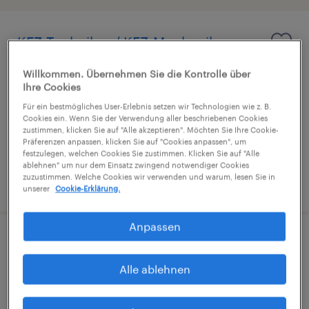
KFZ-Techniker / KFZ-Mechaniker
(m/w/d)
Willkommen. Übernehmen Sie die Kontrolle über
Ihre Cookies
Villach, Karnten
Für ein bestmögliches User-Erlebnis setzen wir Technologien wie z. B.
Festanstellung
Cookies ein. Wenn Sie der Verwendung aller beschriebenen Cookies
zustimmen, klicken Sie auf "Alle akzeptieren". Möchten Sie Ihre Cookie-
€2,318 - €2,920 pro monat
Präferenzen anpassen, klicken Sie auf "Cookies anpassen", um
festzulegen, welchen Cookies Sie zustimmen. Klicken Sie auf "Alle
ablehnen" um nur dem Einsatz zwingend notwendiger Cookies
zuzustimmen. Welche Cookies wir verwenden und warum, lesen Sie in
veröffentlicht am 14. Juli 2026
unserer
Cookie-Erklärung.
Anpassen
Data Scientist - Industry 4.0 &
Predictive Maintenance (m/w/d)
Alle ablehnen
Villach, Karnten