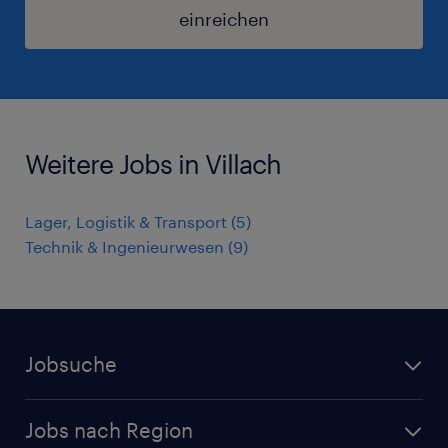
einreichen
Weitere Jobs in Villach
Lager, Logistik & Transport
(
5
)
Technik & Ingenieurwesen
(
9
)
Jobsuche
Alle Jobs
Jobs nach Region
Initiativbewerbung