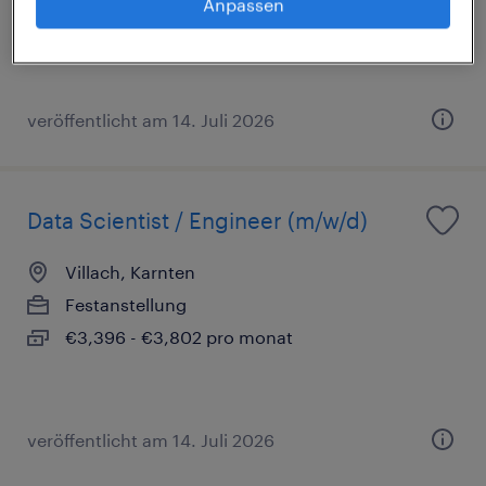
Anpassen
Festanstellung
€3,396 - €3,802 pro monat
veröffentlicht am 14. Juli 2026
Data Scientist / Engineer (m/w/d)
Villach, Karnten
Festanstellung
€3,396 - €3,802 pro monat
veröffentlicht am 14. Juli 2026