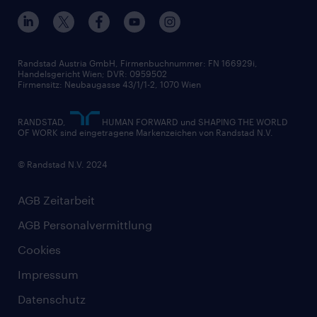
Nutzungsbestimmungen
Unsere Historie
Widerrufsformular
Randstad Austria GmbH, Firmenbuchnummer: FN 166929i,
Handelsgericht Wien; DVR: 0959502
Firmensitz: Neubaugasse 43/1/1-2, 1070 Wien
RANDSTAD,
HUMAN FORWARD und SHAPING THE WORLD
OF WORK sind eingetragene Markenzeichen von Randstad N.V.
© Randstad N.V. 2024
AGB Zeitarbeit
AGB Personalvermittlung
Cookies
Impressum
Datenschutz