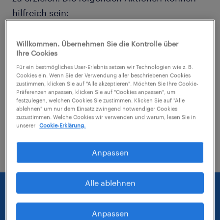
hilfreich sein:
Entferne einige der angewendeten Filter.
Willkommen. Übernehmen Sie die Kontrolle über
Ihre Cookies
Hast du an einem bestimmten Ort nach
Für ein bestmögliches User-Erlebnis setzen wir Technologien wie z. B.
Jobs gesucht? Erwäge, den Bereich um
Cookies ein. Wenn Sie der Verwendung aller beschriebenen Cookies
zustimmen, klicken Sie auf "Alle akzeptieren". Möchten Sie Ihre Cookie-
den Standort herum zu erweitern.
Präferenzen anpassen, klicken Sie auf "Cookies anpassen", um
festzulegen, welchen Cookies Sie zustimmen. Klicken Sie auf "Alle
ablehnen" um nur dem Einsatz zwingend notwendiger Cookies
Ändere die Berufsbezeichnung oder das
zuzustimmen. Welche Cookies wir verwenden und warum, lesen Sie in
Stichwort und prüfe, ob diese richtig
unserer
Cookie-Erklärung.
geschrieben wurden.
Anpassen
Alle ablehnen
Anpassen