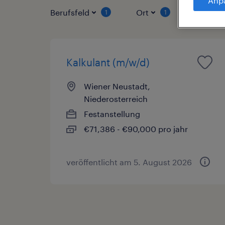
Anp
Berufsfeld
Ort
Vertrag
1
1
Kalkulant (m/w/d)
Wiener Neustadt,
Niederosterreich
Festanstellung
€71,386 - €90,000 pro jahr
veröffentlicht am 5. August 2026