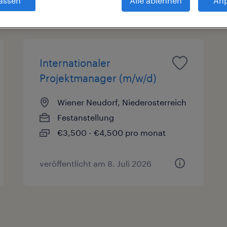
assen
Alle ablehnen
An
sarten
Gehalt
Internationaler
Projektmanager (m/w/d)
Wiener Neudorf, Niederosterreich
Festanstellung
€3,500 - €4,500 pro monat
veröffentlicht am 8. Juli 2026