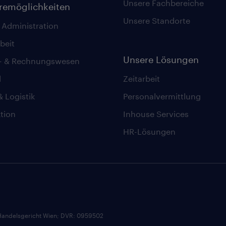
Unsere Fachbereiche
eremöglichkeiten
Unsere Standorte
 Administration
beit
Unsere Lösungen
z- & Rechnungswesen
l
Zeitarbeit
& Logistik
Personalvermittlung
tion
Inhouse Services
HR-Lösungen
andelsgericht Wien; DVR: 0959502