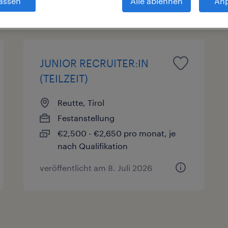
assen
Alle ablehnen
An
sarten
Gehalt
JUNIOR RECRUITER:IN
(TEILZEIT)
Reutte, Tirol
Festanstellung
€2,500 - €2,650 pro monat, je
nach Qualifikation
veröffentlicht am 8. Juli 2026