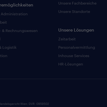
Unsere Fachbereiche
eremöglichkeiten
Unsere Standorte
 Administration
beit
Unsere Lösungen
z- & Rechnungswesen
l
Zeitarbeit
& Logistik
Personalvermittlung
tion
Inhouse Services
HR-Lösungen
andelsgericht Wien; DVR: 0959502