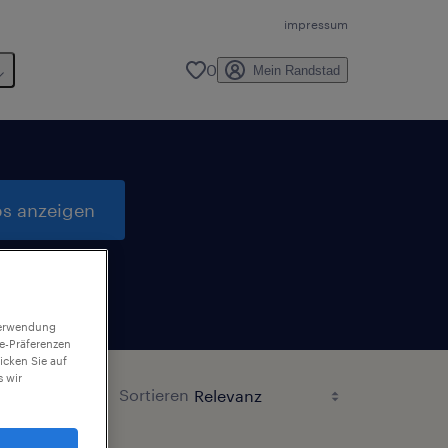
impressum
0
Mein Randstad
bs anzeigen
 Verwendung
ie-Präferenzen
icken Sie auf
 wir
Sortieren