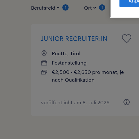
Anp
Berufsfeld
Ort
Vertrag
1
1
JUNIOR RECRUITER:IN
Reutte, Tirol
Festanstellung
€2,500 - €2,650 pro monat, je
nach Qualifikation
veröffentlicht am 8. Juli 2026