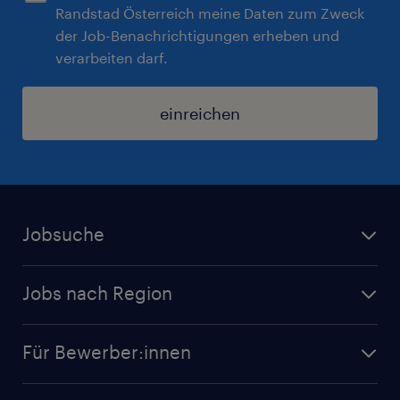
Randstad Österreich meine Daten zum Zweck
der Job-Benachrichtigungen erheben und
verarbeiten darf.
einreichen
Jobsuche
Alle Jobs
Jobs nach Region
Initiativbewerbung
Jobs in Tirol
Karriere bei Randstad
Für Bewerber:innen
Jobs in Salzburg
Randstad Operational
Jobs in Wien