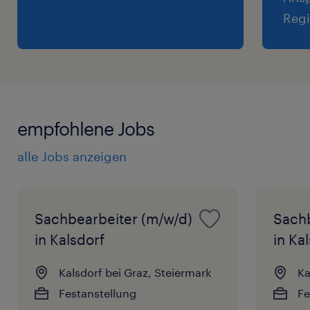
wir uns auf deine vollständigen
Regi
Bewerbungsunterlagen - inklusive Lebenslauf
und relevanter Zeugnisse. Bewirb dich jetzt
und starte mit uns durch!
empfohlene Jobs
alle Jobs anzeigen
Sachbearbeiter (m/w/d)
Sachb
in Kalsdorf
in Ka
Kalsdorf bei Graz, Steiermark
Ka
Festanstellung
Fe