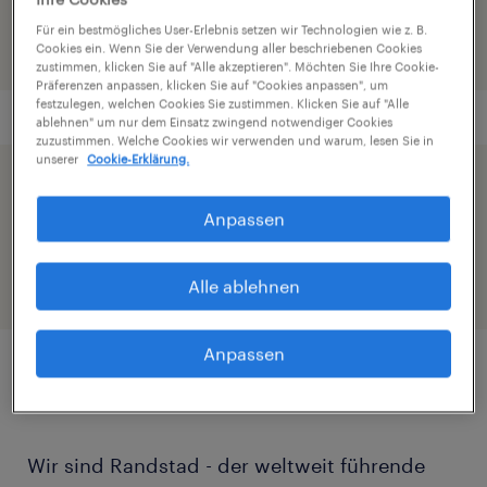
Für ein bestmögliches User-Erlebnis setzen wir Technologien wie z. B.
Cookies ein. Wenn Sie der Verwendung aller beschriebenen Cookies
zustimmen, klicken Sie auf "Alle akzeptieren". Möchten Sie Ihre Cookie-
Präferenzen anpassen, klicken Sie auf "Cookies anpassen", um
festzulegen, welchen Cookies Sie zustimmen. Klicken Sie auf "Alle
ablehnen" um nur dem Einsatz zwingend notwendiger Cookies
zuzustimmen. Welche Cookies wir verwenden und warum, lesen Sie in
unserer
Cookie-Erklärung.
Beschleunige die Bewerbung indem du dein
Anpassen
Profil teilst
Alle ablehnen
Anpassen
Job Details
Wir sind Randstad - der weltweit führende