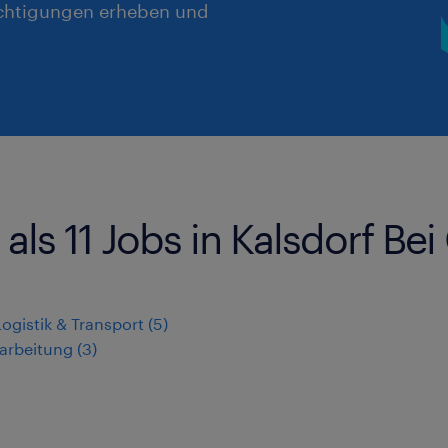
chtigungen erheben und
ls 11 Jobs in Kalsdorf Bei
Logistik & Transport
(
5
)
arbeitung
(
3
)