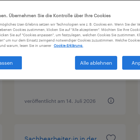
en
Gehalt
en. Übernehmen Sie die Kontrolle über Ihre Cookies
tmögliches User-Erlebnis setzen wir Technologien wie z. B. Cookies ein. Wenn Sie der
iebenen Cookies zustimmen, klicken Sie auf "Alle akzeptieren". Möchten Sie Ihre Cook
licken Sie auf "Cookies anpassen", um festzulegen, welchen Cookies Sie zustimmen. Kl
Staplerfahrer:in in Kalsdorf
nen" um nur dem Einsatz zwingend notwendiger Cookies zuzustimmen. Welche Cookies
nd warum, lesen Sie in unserer
Cookie-Erklärung.
Kalsdorf bei Graz, Steiermark
assen
Alle ablehnen
An
Festanstellung
veröffentlicht am 14. Juli 2026
Sachbearbeiter:in in der