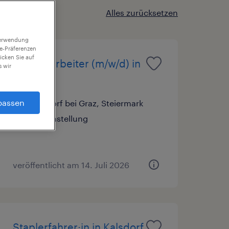
Alles zurücksetzen
 Verwendung
ie-Präferenzen
icken Sie auf
Sachbearbeiter (m/w/d) in
 wir
Kalsdorf
passen
Kalsdorf bei Graz, Steiermark
Festanstellung
veröffentlicht am 14. Juli 2026
Staplerfahrer:in in Kalsdorf