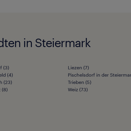
dten in Steiermark
f
(
3
)
Liezen
(
7
)
eld
(
4
)
Pischelsdorf in der Steierma
h
(
23
)
Trieben
(
5
)
z
(
8
)
Weiz
(
73
)