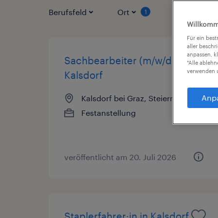
Berufsfeld
Ort
Vertragsart
1
Willkomm
Für ein bes
aller beschr
anpassen, k
Sachbearbeiter (m/w/d) in
"Alle ableh
verwenden u
Kalsdorf
Anp
Kalsdorf bei Graz, Steiermark
Festanstellung
veröffentlicht am 20. Juli 2026
Staplerfahrer:in in Kalsdorf