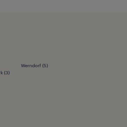
Werndorf
(
5
)
rk
(
3
)