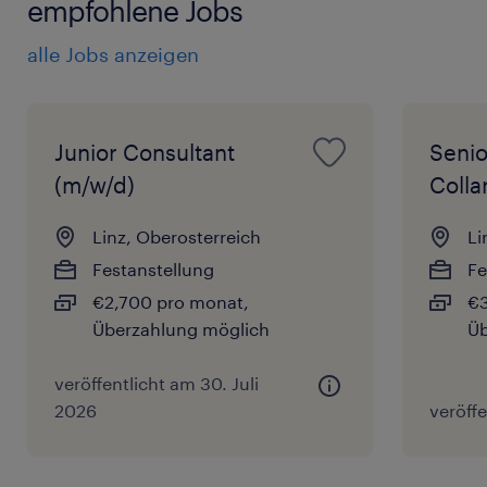
empfohlene Jobs
alle Jobs anzeigen
Junior Consultant
Senio
(m/w/d)
Colla
Linz, Oberosterreich
Li
Festanstellung
Fe
€2,700 pro monat,
€3
Überzahlung möglich
Üb
veröffentlicht am 30. Juli
2026
veröffe