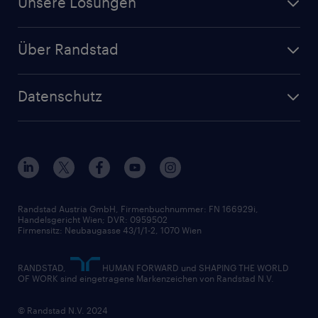
Unsere Lösungen
Jetzt Personal anfragen
Handel
Zeitarbeit
Randstad Operational
Lager & Logistik
Über Randstad
Personalvermittlung
Randstad Professional
Produktion
Wer wir sind
Inhouse Services
HR-Portal
Datenschutz
Unsere Werte
HR-Lösungen
Unsere Fachbereiche
Datenschutz erklärt
Unser Management
Unsere Standorte
Nutzungsbestimmungen
Unsere Historie
Widerrufsformular
Randstad Austria GmbH, Firmenbuchnummer: FN 166929i,
Handelsgericht Wien; DVR: 0959502
Firmensitz: Neubaugasse 43/1/1-2, 1070 Wien
RANDSTAD,
HUMAN FORWARD und SHAPING THE WORLD
OF WORK sind eingetragene Markenzeichen von Randstad N.V.
© Randstad N.V. 2024