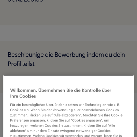
Beschleunige die Bewerbung indem du dein
Profil teilst
Willkommen. Übernehmen Sie die Kontrolle über
Ihre Cookies
Für ein bestmögliches User-Erlebnis setzen wir Technologien wie z. B.
Job Details
Cookies ein. Wenn Sie der Verwendung aller beschriebenen Cookies
zustimmen, klicken Sie auf "Alle akzeptieren". Möchten Sie Ihre Cookie-
Präferenzen anpassen, klicken Sie auf "Cookies anpassen", um
festzulegen, welchen Cookies Sie zustimmen. Klicken Sie auf "Alle
Für ein Unternehmen in Linz wird eine
ablehnen" um nur dem Einsatz zwingend notwendiger Cookies
zuzustimmen. Welche Cookies wir verwenden und warum, lesen Sie in