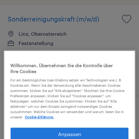
Sonderreinigungskraft (m/w/d)
Linz, Oberosterreich
Festanstellung
€13.90 pro stunde
Willkommen. Übernehmen Sie die Kontrolle über
Ihre Cookies
Für ein bestmögliches User-Erlebnis setzen wir Technologien wie z. B.
veröffentlicht am 23. Juni 2026
Cookies ein. Wenn Sie der Verwendung aller beschriebenen Cookies
zustimmen, klicken Sie auf "Alle akzeptieren". Möchten Sie Ihre Cookie-
Präferenzen anpassen, klicken Sie auf "Cookies anpassen", um
festzulegen, welchen Cookies Sie zustimmen. Klicken Sie auf "Alle
ablehnen" um nur dem Einsatz zwingend notwendiger Cookies
Reinigungskraft (m/w/d) für 2
zuzustimmen. Welche Cookies wir verwenden und warum, lesen Sie in
unserer
Cookie-Erklärung.
Std./Woche (Freie Zeiteinteilung!)
Anpassen
Linz, Oberosterreich