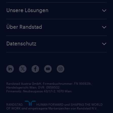
Für Unternehmen
Finanz- & Rechnungswesen
Jobs in Oberösterreich
Unsere Lösungen
Jetzt Personal anfragen
Handel
Zeitarbeit
Randstad Operational
Lager & Logistik
Über Randstad
Personalvermittlung
Randstad Professional
Produktion
Wer wir sind
Inhouse Services
HR-Portal
Datenschutz
Unsere Werte
HR-Lösungen
Unsere Fachbereiche
Datenschutz erklärt
Unser Management
Unsere Standorte
Nutzungsbestimmungen
Unsere Historie
Widerrufsformular
Randstad Austria GmbH, Firmenbuchnummer: FN 166929i,
Handelsgericht Wien; DVR: 0959502
Firmensitz: Neubaugasse 43/1/1-2, 1070 Wien
RANDSTAD,
HUMAN FORWARD und SHAPING THE WORLD
OF WORK sind eingetragene Markenzeichen von Randstad N.V.