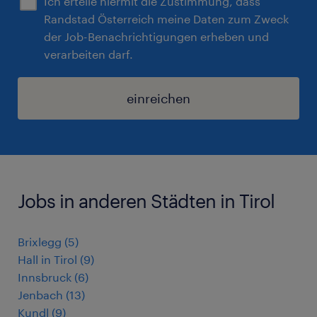
Ich erteile hiermit die Zustimmung, dass
Randstad Österreich meine Daten zum Zweck
der Job-Benachrichtigungen erheben und
verarbeiten darf.
einreichen
Jobs in anderen Städten in Tirol
Brixlegg
(
5
)
Hall in Tirol
(
9
)
Innsbruck
(
6
)
Jenbach
(
13
)
Kundl
(
9
)