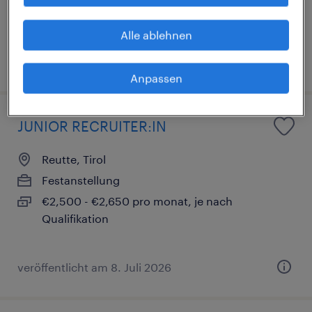
€40,000 - €45,500 pro jahr, je nach Erfahrung
& Zulagen
Alle ablehnen
veröffentlicht am 8. Juli 2026
Anpassen
JUNIOR RECRUITER:IN
Reutte, Tirol
Festanstellung
€2,500 - €2,650 pro monat, je nach
Qualifikation
veröffentlicht am 8. Juli 2026