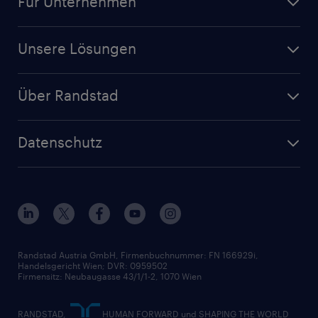
Für Unternehmen
Facharbeit
Unsere Filialen
Jobs in Niederösterreich
Für Unternehmen
Finanz- & Rechnungswesen
Jobs in Oberösterreich
Unsere Lösungen
Jetzt Personal anfragen
Handel
Zeitarbeit
Randstad Operational
Lager & Logistik
Über Randstad
Personalvermittlung
Randstad Professional
Produktion
Wer wir sind
Inhouse Services
HR-Portal
Datenschutz
Unsere Werte
HR-Lösungen
Unsere Fachbereiche
Datenschutz erklärt
Unser Management
Unsere Standorte
Nutzungsbestimmungen
Unsere Historie
Widerrufsformular
Randstad Austria GmbH, Firmenbuchnummer: FN 166929i,
Handelsgericht Wien; DVR: 0959502
Firmensitz: Neubaugasse 43/1/1-2, 1070 Wien
RANDSTAD,
HUMAN FORWARD und SHAPING THE WORLD