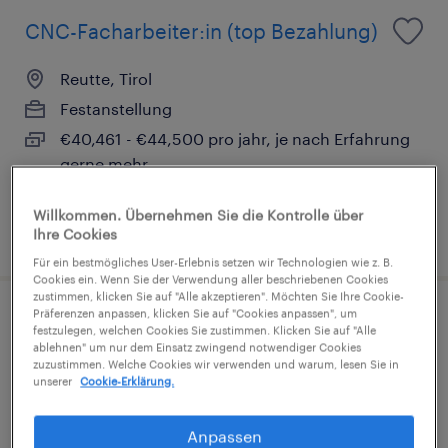
CNC-Facharbeiter:in (top Bezahlung)
Reutte, Tirol
Festanstellung
€40,461 - €44,500 pro jahr, je nach Erfahrung
gerne mehr
Willkommen. Übernehmen Sie die Kontrolle über
veröffentlicht am 8. Juli 2026
Ihre Cookies
Für ein bestmögliches User-Erlebnis setzen wir Technologien wie z. B.
Cookies ein. Wenn Sie der Verwendung aller beschriebenen Cookies
zustimmen, klicken Sie auf "Alle akzeptieren". Möchten Sie Ihre Cookie-
Präferenzen anpassen, klicken Sie auf "Cookies anpassen", um
4 Schicht - Produktionsmitarbeiter:in
festzulegen, welchen Cookies Sie zustimmen. Klicken Sie auf "Alle
ablehnen" um nur dem Einsatz zwingend notwendiger Cookies
Metallindustrie
zuzustimmen. Welche Cookies wir verwenden und warum, lesen Sie in
unserer
Cookie-Erklärung.
Reutte, Tirol
Festanstellung
Anpassen