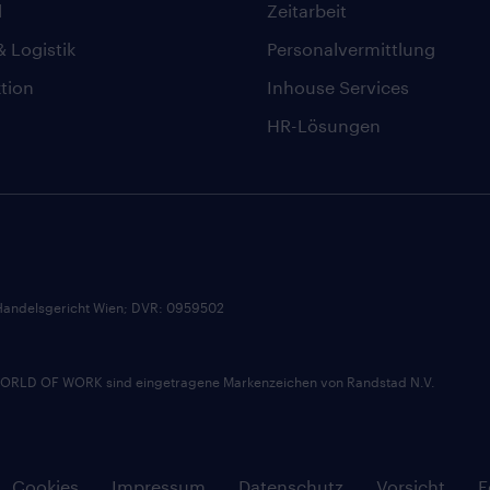
l
Zeitarbeit
& Logistik
Personalvermittlung
tion
Inhouse Services
HR-Lösungen
andelsgericht Wien; DVR: 0959502
D OF WORK sind eingetragene Markenzeichen von Randstad N.V.
Cookies
Impressum
Datenschutz
Vorsicht
F