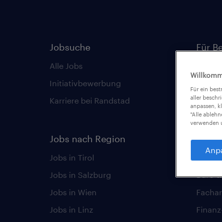
Jobsuche
Für B
Alle Jobs
Randst
Willkomm
Initiativbewerbung
Randst
Für ein bes
aller beschr
Karriere bei Randstad
Karrie
anpassen, k
"Alle ableh
Unsere 
verwenden u
Jobs nach Region
Anp
Karri
Jobs in Tirol
Jobs in Salzburg
Büro &
Jobs in Wien
Fachar
Jobs in Linz
Finan