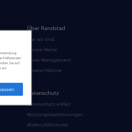
Über Randstad
Wer wir sind
Unsere Werte
 Verwendung
ie-Präferenzen
Unser Management
icken Sie auf
 wir
Unsere Historie
passen
Datenschutz
Datenschutz erklärt
Nutzungsbestimmungen
Widerrufsformular