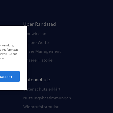
Über Randstad
Wer wir sind
Unsere Werte
 Verwendung
ie-Präferenzen
Unser Management
icken Sie auf
 wir
Unsere Historie
passen
Datenschutz
Datenschutz erklärt
Nutzungsbestimmungen
Widerrufsformular