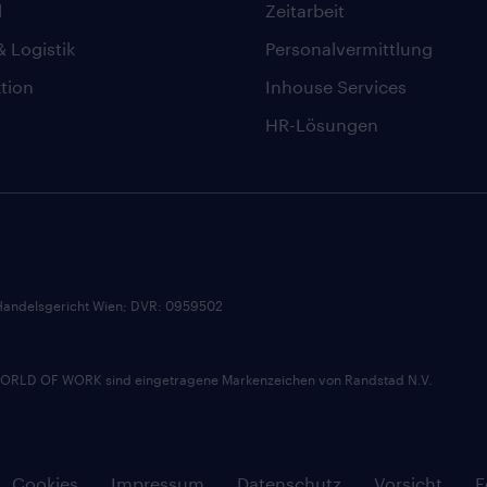
l
Zeitarbeit
& Logistik
Personalvermittlung
tion
Inhouse Services
HR-Lösungen
andelsgericht Wien; DVR: 0959502
D OF WORK sind eingetragene Markenzeichen von Randstad N.V.
Cookies
Impressum
Datenschutz
Vorsicht
F