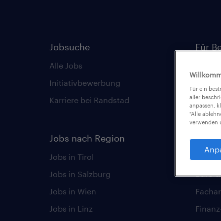
Jobsuche
Für B
Alle Jobs
Randst
Willkomm
Initiativbewerbung
Randst
Für ein bes
aller beschr
Karriere bei Randstad
Karrie
anpassen, k
"Alle ableh
Unsere 
verwenden u
Jobs nach Region
Anp
Karri
Jobs in Tirol
Jobs in Salzburg
Büro &
Jobs in Wien
Fachar
Jobs in Linz
Finan