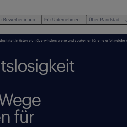
r Bewerber:innen
Für Unternehmen
Über Randstad
slosigkeit in österreich überwinden: wege und strategien für eine erfolgreiche 
tslosigkeit
 Wege
n für