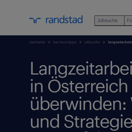
Jobsuche
Fü
startseite
karriere-tipps
jobsuche
langzeitarbeit
Langzeitarbei
in Österreich
überwinden:
und Strategie