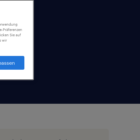
 Verwendung
ie-Präferenzen
icken Sie auf
 wir
passen