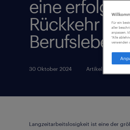
eine erfolgre
Willkomm
Rückkehr ins
Für ein bes
aller beschr
anpassen, k
Berufsleben
"Alle ableh
verwenden u
Anp
30 Oktober 2024
Artikel teilen:
Langzeitarbeitslosigkeit ist eine der g