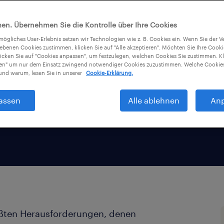
iche
en. Übernehmen Sie die Kontrolle über Ihre Cookies
tmögliches User-Erlebnis setzen wir Technologien wie z. B. Cookies ein. Wenn Sie der
iebenen Cookies zustimmen, klicken Sie auf "Alle akzeptieren". Möchten Sie Ihre Cook
licken Sie auf "Cookies anpassen", um festzulegen, welchen Cookies Sie zustimmen. Kl
nen" um nur dem Einsatz zwingend notwendiger Cookies zuzustimmen. Welche Cookies
nd warum, lesen Sie in unserer
Cookie-Erklärung.
assen
Alle ablehnen
An
rößten Herausforderungen, denen