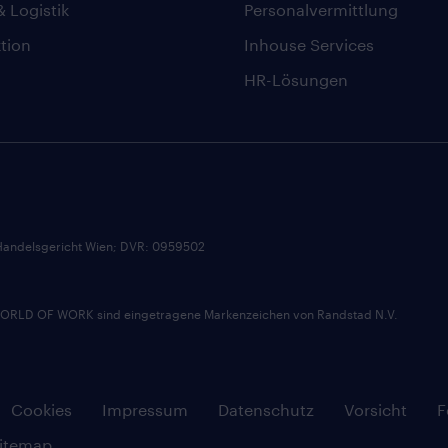
& Logistik
Personalvermittlung
tion
Inhouse Services
HR-Lösungen
andelsgericht Wien; DVR: 0959502
D OF WORK sind eingetragene Markenzeichen von Randstad N.V.
Cookies
Impressum
Datenschutz
Vorsicht
F
itemap