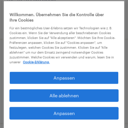
Willkommen. Übernehmen Sie die Kontrolle über
Ihre Cookies
veröffentlicht am 6. August 2026
Für ein bestmögliches User-Erlebnis setzen wir Technologien wie z. B.
Cookies ein. Wenn Sie der Verwendung aller beschriebenen Cookies
zustimmen, klicken Sie auf "Alle akzeptieren". Möchten Sie Ihre Cookie-
Präferenzen anpassen, klicken Sie auf "Cookies anpassen", um
festzulegen, welchen Cookies Sie zustimmen. Klicken Sie auf "Alle
Reinigungskraft im Abenddienst
ablehnen" um nur dem Einsatz zwingend notwendiger Cookies
zuzustimmen. Welche Cookies wir verwenden und warum, lesen Sie in
(m/w/d) - Vollzeit
unserer
Cookie-Erklärung.
Hartberg, Steiermark
Anpassen
Festanstellung
€2,270 pro monat
Alle ablehnen
veröffentlicht am 6. August 2026
Anpassen