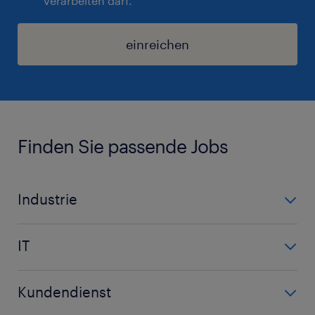
verarbeiten darf.
einreichen
Finden Sie passende Jobs
Industrie
Automobilindustrie
IT
Demontage
IT
Maschinenbau
Kundendienst
Netzwerk
Maschinenbautechniker