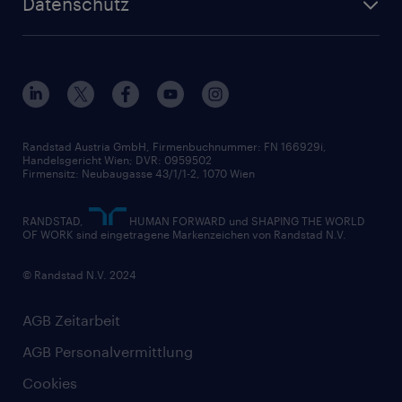
Datenschutz
Unsere Werte
HR-Lösungen
Unsere Fachbereiche
Datenschutz erklärt
Unser Management
Unsere Standorte
Nutzungsbestimmungen
Unsere Historie
Widerrufsformular
Randstad Austria GmbH, Firmenbuchnummer: FN 166929i,
Handelsgericht Wien; DVR: 0959502
Firmensitz: Neubaugasse 43/1/1-2, 1070 Wien
RANDSTAD,
HUMAN FORWARD und SHAPING THE WORLD
OF WORK sind eingetragene Markenzeichen von Randstad N.V.
© Randstad N.V. 2024
AGB Zeitarbeit
AGB Personalvermittlung
Cookies