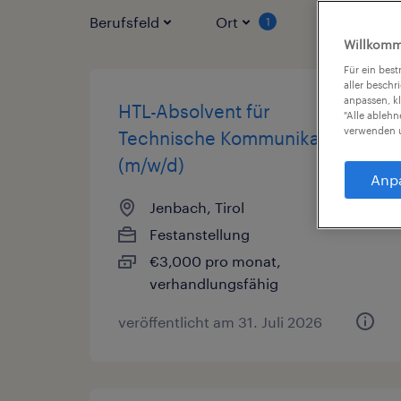
Berufsfeld
Ort
Vertragsart
1
Willkomm
Für ein bes
aller beschr
anpassen, k
HTL-Absolvent für
"Alle ableh
verwenden u
Technische Kommunikation
(m/w/d)
Anp
Jenbach, Tirol
Festanstellung
€3,000 pro monat,
verhandlungsfähig
veröffentlicht am 31. Juli 2026