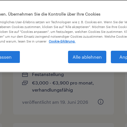
en
Gehalt
en. Übernehmen Sie die Kontrolle über Ihre Cookies
tmögliches User-Erlebnis setzen wir Technologien wie z. B. Cookies ein. Wenn Sie der
iebenen Cookies zustimmen, klicken Sie auf "Alle akzeptieren". Möchten Sie Ihre Cook
licken Sie auf "Cookies anpassen", um festzulegen, welchen Cookies Sie zustimmen. Kl
Spezialist
nen" um nur dem Einsatz zwingend notwendiger Cookies zuzustimmen. Welche Cookies
nd warum, lesen Sie in unserer
Cookie-Erklärung.
Produktkonfiguration
(m/w/d)
assen
Alle ablehnen
An
Jenbach, Tirol
Festanstellung
€3,000 - €3,900 pro monat,
verhandlungsfähig
veröffentlicht am 19. Juni 2026