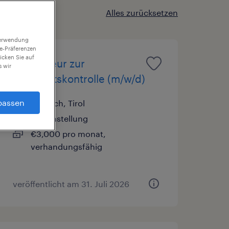
Alles zurücksetzen
 Verwendung
ie-Präferenzen
icken Sie auf
Installateur zur
 wir
Dichtheitskontrolle (m/w/d)
passen
Jenbach, Tirol
Festanstellung
€3,000 pro monat,
verhandungsfähig
veröffentlicht am 31. Juli 2026