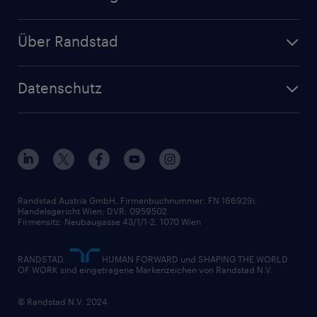
Jetzt Personal anfragen
Handel
Zeitarbeit
Randstad Operational
Lager & Logistik
Über Randstad
Personalvermittlung
Randstad Professional
Produktion
Wer wir sind
Inhouse Services
HR-Portal
Datenschutz
Unsere Werte
HR-Lösungen
Unsere Fachbereiche
Datenschutz erklärt
Unser Management
Unsere Standorte
Nutzungsbestimmungen
Unsere Historie
Widerrufsformular
Randstad Austria GmbH, Firmenbuchnummer: FN 166929i,
Handelsgericht Wien; DVR: 0959502
Firmensitz: Neubaugasse 43/1/1-2, 1070 Wien
RANDSTAD,
HUMAN FORWARD und SHAPING THE WORLD
OF WORK sind eingetragene Markenzeichen von Randstad N.V.
© Randstad N.V. 2024