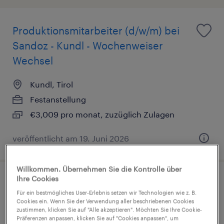
Produktionsmitarbeiter (d/w/m) bei
Sandoz - Kundl - Wochenweiser
Wechsel
Kundl, Tirol
Festanstellung
€3,009 pro monat, zuzüglich Zulagen
veröffentlicht am 19. Juni 2026
Willkommen. Übernehmen Sie die Kontrolle über
Ihre Cookies
Junior Process Engineer (m/w/d)
Für ein bestmögliches User-Erlebnis setzen wir Technologien wie z. B.
Cookies ein. Wenn Sie der Verwendung aller beschriebenen Cookies
Kundl, Tirol
zustimmen, klicken Sie auf "Alle akzeptieren". Möchten Sie Ihre Cookie-
Präferenzen anpassen, klicken Sie auf "Cookies anpassen", um
Festanstellung