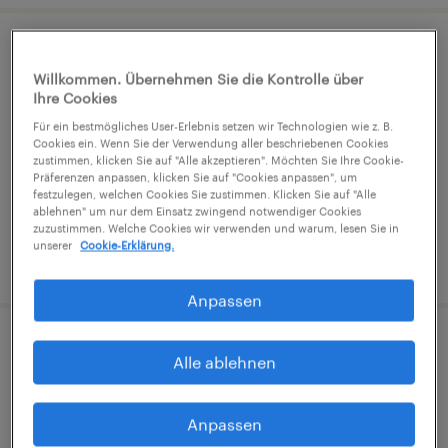
Prozesstechniker (m/w/d)
Willkommen. Übernehmen Sie die Kontrolle über
Ihre Cookies
Villach, Karnten
Für ein bestmögliches User-Erlebnis setzen wir Technologien wie z. B.
Festanstellung
Cookies ein. Wenn Sie der Verwendung aller beschriebenen Cookies
zustimmen, klicken Sie auf "Alle akzeptieren". Möchten Sie Ihre Cookie-
€2,947 - €3,396 pro monat, Überzahlung
Präferenzen anpassen, klicken Sie auf "Cookies anpassen", um
möglich
festzulegen, welchen Cookies Sie zustimmen. Klicken Sie auf "Alle
ablehnen" um nur dem Einsatz zwingend notwendiger Cookies
zuzustimmen. Welche Cookies wir verwenden und warum, lesen Sie in
unserer
Cookie-Erklärung.
veröffentlicht am 13. Juli 2026
Anpassen
Mitarbeiter (m/w/d) im Prototypenbau
Alle ablehnen
& Versuch
Anpassen
Villach, Karnten