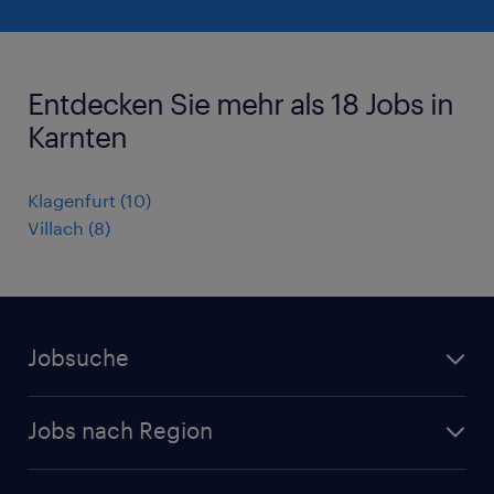
Entdecken Sie mehr als 18 Jobs in
Karnten
Klagenfurt
(
10
)
Villach
(
8
)
Jobsuche
Alle Jobs
Jobs nach Region
Initiativbewerbung
Jobs in Tirol
Karriere bei Randstad