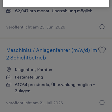
Festanstellung
€2,947 pro monat, Überzahlung möglich
veröffentlicht am 23. Juni 2026
Maschinist / Anlagenfahrer (m/w/d) im
2 Schichtbetrieb
Klagenfurt, Karnten
Festanstellung
€17.64 pro stunde, Überzahlung möglich +
Zulagen
veröffentlicht am 21. Juli 2026