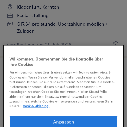
Klagenfurt, Karnten
Festanstellung
€17.64 pro stunde, Überzahlung möglich +
Zulagen
veröffentlicht am 21. Juli 2026
Willkommen. Übernehmen Sie die Kontrolle über
Ihre Cookies
Für ein bestmögliches User-Erlebnis setzen wir Technologien wie z. B.
Cookies ein. Wenn Sie der Verwendung aller beschriebenen Cookies
zustimmen, klicken Sie auf "Alle akzeptieren". Möchten Sie Ihre Cookie-
Diplomierte medizinische Fachkraft -
Präferenzen anpassen, klicken Sie auf "Cookies anpassen", um
festzulegen, welchen Cookies Sie zustimmen. Klicken Sie auf "Alle
Teilzeit 19H (m/w/d) in Klagenfurt
ablehnen" um nur dem Einsatz zwingend notwendiger Cookies
zuzustimmen. Welche Cookies wir verwenden und warum, lesen Sie in
unserer
Cookie-Erklärung.
Klagenfurt, Karnten
Festanstellung
Anpassen
€1,702 - €1,959 pro monat