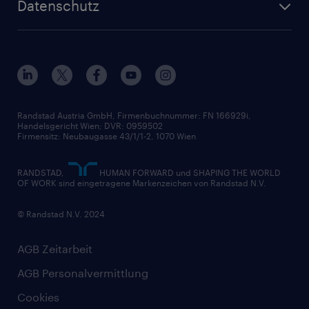
Datenschutz
Unsere Werte
HR-Lösungen
Unsere Fachbereiche
Datenschutz erklärt
Unser Management
Unsere Standorte
Nutzungsbestimmungen
Unsere Historie
Widerrufsformular
Randstad Austria GmbH, Firmenbuchnummer: FN 166929i,
Handelsgericht Wien; DVR: 0959502
Firmensitz: Neubaugasse 43/1/1-2, 1070 Wien
RANDSTAD,
HUMAN FORWARD und SHAPING THE WORLD
OF WORK sind eingetragene Markenzeichen von Randstad N.V.
© Randstad N.V. 2024
AGB Zeitarbeit
AGB Personalvermittlung
Cookies