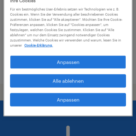
Ihre Cookies
CNC-Facharbeiter (m/w/d)
Für ein bestmögliches User-Erlebnis setzen wir Technologien wie z. B.
Cookies ein. Wenn Sie der Verwendung aller beschriebenen Cookies
zustimmen, klicken Sie auf "Alle akzeptieren". Möchten Sie Ihre Cookie-
Schwaz, Tirol
Präferenzen anpassen, klicken Sie auf "Cookies anpassen", um
festzulegen, welchen Cookies Sie zustimmen. Klicken Sie auf "Alle
Festanstellung
ablehnen" um nur dem Einsatz zwingend notwendiger Cookies
zuzustimmen. Welche Cookies wir verwenden und warum, lesen Sie in
€3,477 pro monat
unserer
Cookie-Erklärung.
Anpassen
veröffentlicht am 31. Juli 2026
Alle ablehnen
Anpassen