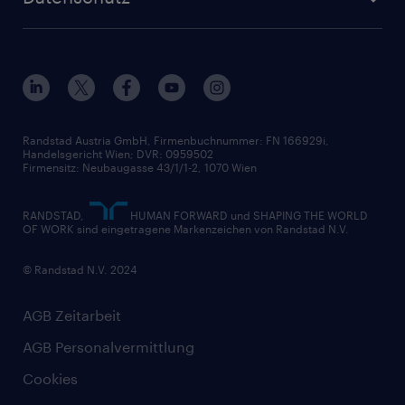
Unsere Werte
HR-Lösungen
Unsere Fachbereiche
Datenschutz erklärt
Unser Management
Unsere Standorte
Nutzungsbestimmungen
Unsere Historie
Widerrufsformular
Randstad Austria GmbH, Firmenbuchnummer: FN 166929i,
Handelsgericht Wien; DVR: 0959502
Firmensitz: Neubaugasse 43/1/1-2, 1070 Wien
RANDSTAD,
HUMAN FORWARD und SHAPING THE WORLD
OF WORK sind eingetragene Markenzeichen von Randstad N.V.
© Randstad N.V. 2024
AGB Zeitarbeit
AGB Personalvermittlung
Cookies