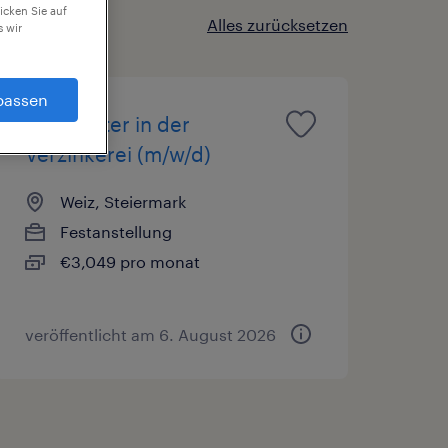
icken Sie auf
Alles zurücksetzen
 wir
passen
Mitarbeiter in der
Verzinkerei (m/w/d)
Weiz, Steiermark
Festanstellung
€3,049 pro monat
veröffentlicht am 6. August 2026