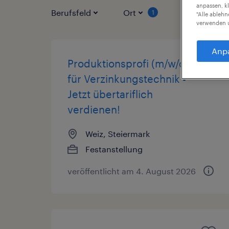
anpassen, k
Berufsfeld
Ort
Vertragsart
1
"Alle ableh
verwenden u
Anp
Produktionsprofi (m/w/d)
für Verzinkungstechnik -
Jetzt übertariflich
verdienen!
Weiz, Steiermark
Festanstellung
veröffentlicht am 4. August 2026