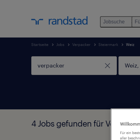
Jobsuche
Fü
Startseite
Jobs
Verpacker
Steiermark
Weiz
4 Jobs gefunden für Verpacker
Willkomm
Für ein bes
aller beschr