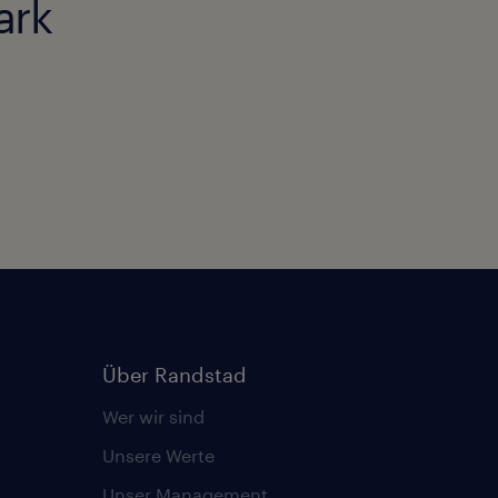
ark
Über Randstad
Wer wir sind
Unsere Werte
Unser Management