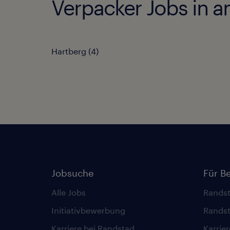
Verpacker Jobs in a
Hartberg
(
4
)
Jobsuche
Für B
Alle Jobs
Randst
Initiativbewerbung
Randst
Karriere bei Randstad
Karrie