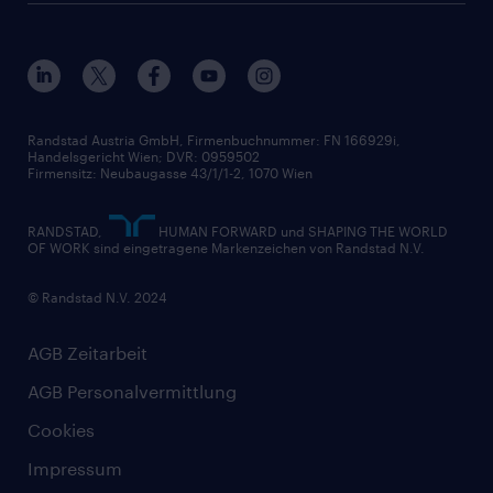
Datenschutz erklärt
Unser Management
Unsere Standorte
Nutzungsbestimmungen
Unsere Historie
Widerrufsformular
Randstad Austria GmbH, Firmenbuchnummer: FN 166929i,
Handelsgericht Wien; DVR: 0959502
Firmensitz: Neubaugasse 43/1/1-2, 1070 Wien
RANDSTAD,
HUMAN FORWARD und SHAPING THE WORLD
OF WORK sind eingetragene Markenzeichen von Randstad N.V.
© Randstad N.V. 2024
AGB Zeitarbeit
AGB Personalvermittlung
Cookies
Impressum