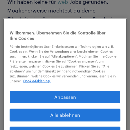
Wir haben keine für
web
Jobs gefunden.
Möglicherweise möchtest du deine
Filterkriterien ändern, um weitere Ergebnisse
zu erzielen. Die folgenden Aktionen können
Willkommen. Übernehmen Sie die Kontrolle über
hilfreich sein:
Ihre Cookies
Für ein bestmögliches User-Erlebnis setzen wir Technologien wie z. B.
Cookies ein. Wenn Sie der Verwendung aller beschriebenen Cookies
Ändern Sie die Berufsbezeichnung oder
zustimmen, klicken Sie auf "Alle akzeptieren". Möchten Sie Ihre Cookie-
Präferenzen anpassen, klicken Sie auf "Cookies anpassen", um
die Schlüsselwörter und prüfen Sie, ob
festzulegen, welchen Cookies Sie zustimmen. Klicken Sie auf "Alle
sie richtig geschrieben wurden.
ablehnen" um nur dem Einsatz zwingend notwendiger Cookies
zuzustimmen. Welche Cookies wir verwenden und warum, lesen Sie in
unserer
Cookie-Erklärung.
Entferne möglicherweise einige der von
dir angewendeten Filter.
Anpassen
Haben Sie an einem bestimmten Ort
nach Jobs gesucht? Erwägen Sie, den
Alle ablehnen
Bereich um den Standort herum zu
erweitern.