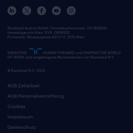
Nutzungsbestimmungen
Unsere Historie
Widerrufsformular
Randstad Austria GmbH, Firmenbuchnummer: FN 166929i,
Handelsgericht Wien; DVR: 0959502
Firmensitz: Neubaugasse 43/1/1-2, 1070 Wien
RANDSTAD,
HUMAN FORWARD und SHAPING THE WORLD
OF WORK sind eingetragene Markenzeichen von Randstad N.V.
© Randstad N.V. 2024
AGB Zeitarbeit
AGB Personalvermittlung
Cookies
Impressum
Datenschutz