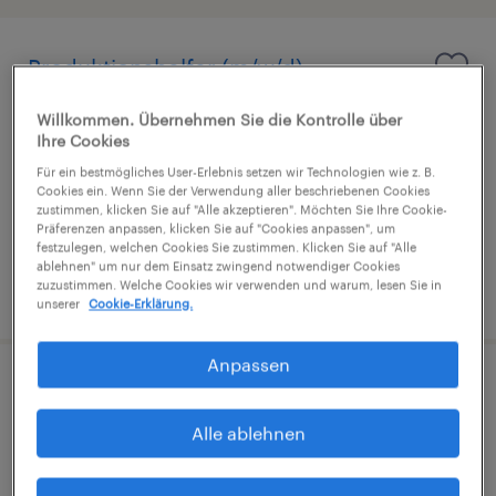
Produktionshelfer (m/w/d)
Schwaz, Tirol
Willkommen. Übernehmen Sie die Kontrolle über
Ihre Cookies
Festanstellung
Für ein bestmögliches User-Erlebnis setzen wir Technologien wie z. B.
€2,327 pro monat
Cookies ein. Wenn Sie der Verwendung aller beschriebenen Cookies
zustimmen, klicken Sie auf "Alle akzeptieren". Möchten Sie Ihre Cookie-
Präferenzen anpassen, klicken Sie auf "Cookies anpassen", um
festzulegen, welchen Cookies Sie zustimmen. Klicken Sie auf "Alle
ablehnen" um nur dem Einsatz zwingend notwendiger Cookies
zuzustimmen. Welche Cookies wir verwenden und warum, lesen Sie in
veröffentlicht am 25. Juni 2026
unserer
Cookie-Erklärung.
Anpassen
Maschinenbediener (m/w/d)
Alle ablehnen
Schwaz, Tirol
Festanstellung